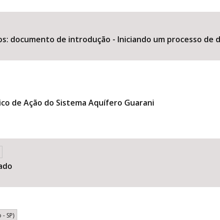
os: documento de introdução - Iniciando um processo de d
Área Protegida
ico de Ação do Sistema Aquífero Guarani
çado
 - SP)