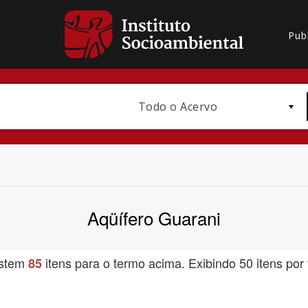
Pub
Todo o Acervo
Aqüífero Guarani
Bioma / Bacia
istem
itens para o termo acima. Exibindo 50 itens por 
85
Subtema