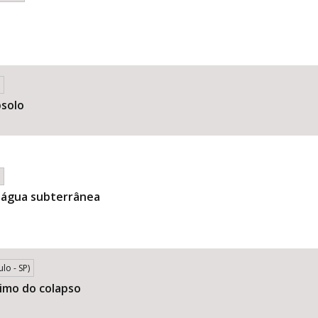
bsolo
 água subterrânea
lo - SP)
imo do colapso