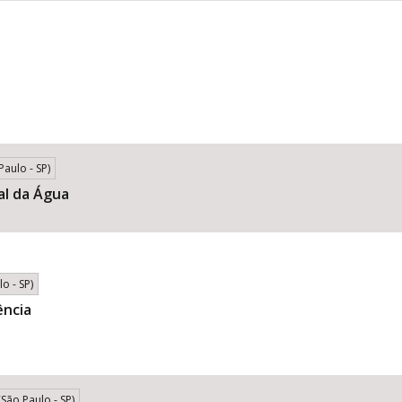
aulo - SP)
al da Água
o - SP)
ência
São Paulo - SP)