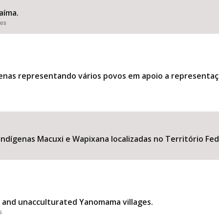
aíma.
ões
enas representando vários povos em apoio a representaç
dígenas Macuxi e Wapixana localizadas no Território Fede
d and unacculturated Yanomama villages.
s