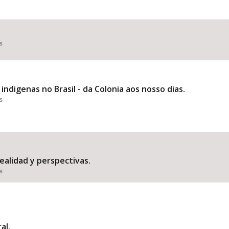
s
indigenas no Brasil - da Colonia aos nosso dias.
s
ealidad y perspectivas.
s
al.