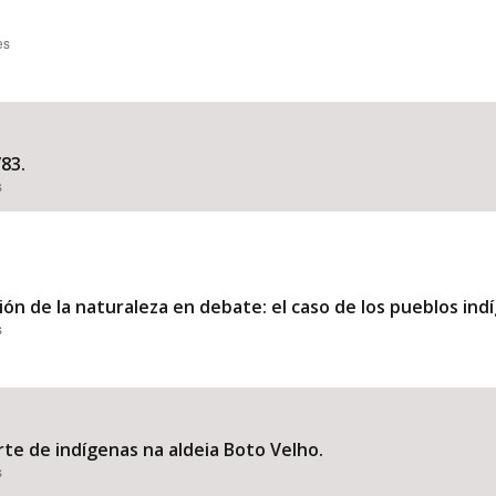
es
83.
s
ón de la naturaleza en debate: el caso de los pueblos ind
s
te de indígenas na aldeia Boto Velho.
s