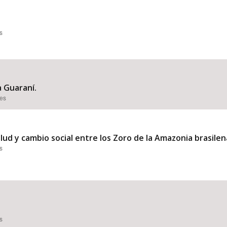
s
 Guaraní.
ões
salud y cambio social entre los Zoro de la Amazonia brasilen
s
s