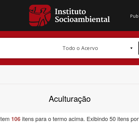
Pub
Todo o Acervo
Aculturação
Bioma / Bacia
stem
itens para o termo acima. Exibindo 50 itens por
106
Subtema