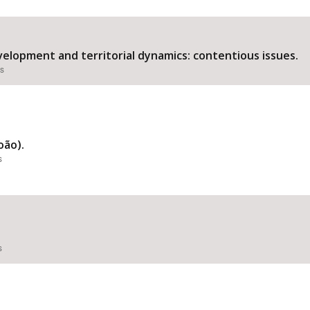
elopment and territorial dynamics: contentious issues.
Área Protegida
es
oão).
s
s