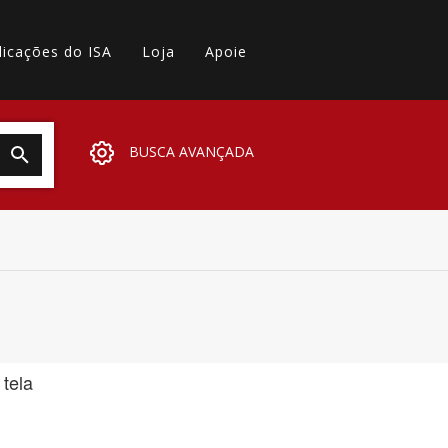
licações do ISA
Loja
Apoie
BUSCA AVANÇADA
 tela