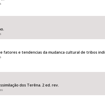
s
ao.
s
re fatores e tendencias da mudanca cultural de tribos i
s
ssimilação dos Terêna. 2 ed. rev.
ões