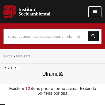
Pular
para
o
conteúdo
principal
Data do Documento
INÍCIO
UIRAMUTÃ
VOLTAR
Uiramutã
Até
Existem
itens para o termo acima. Exibindo
12
50 itens por tela
Povo Indígena