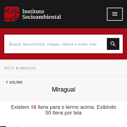
Pular
para
o
conteúdo
principal
Data do Documento
INÍCIO
MIRAGUAI
VOLTAR
Miraguai
Até
Existem
itens para o termo acima. Exibindo
16
50 itens por tela
Povo Indígena