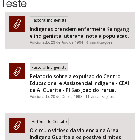
Teste
Bioma / Bacia
Pastoral Indigenista
Indigenas prendem enfermeira Kaingang
Tema
e indigenista luterana: nota a populacao.
Adicionado:
23 de Ago de 1994
| 8 visualizações
Subtema
Área de Levantamento
Pastoral Indigenista
Relatorio sobre a expulsao do Centro
Área Protegida
Educacional e Assistencial Indigena - CEAI
da AI Guarita - PI Sao Joao do Irarua.
Adicionado:
20 de Out de 1993
| 11 visualizações
BUSCAR
História do Contato
O circulo vicioso da violencia na Area
Indigena Guarita e os possiveislimites