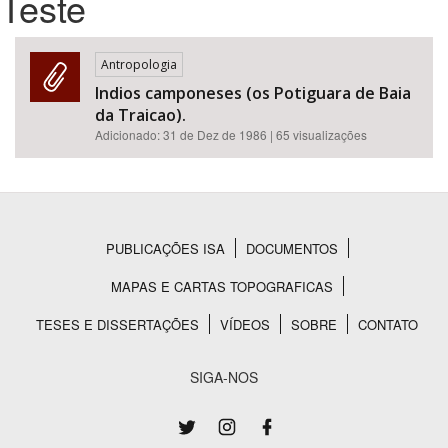
Teste
Bioma / Bacia
Antropologia
Indios camponeses (os Potiguara de Baia
Tema
da Traicao).
Adicionado:
31 de Dez de 1986
| 65 visualizações
Subtema
Área de Levantamento
PUBLICAÇÕES ISA
DOCUMENTOS
Área Protegida
Rodapé
MAPAS E CARTAS TOPOGRAFICAS
TESES E DISSERTAÇÕES
VÍDEOS
SOBRE
CONTATO
BUSCAR
SIGA-NOS