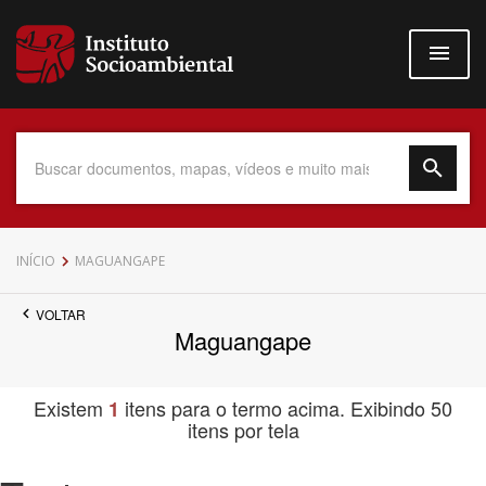
Pular
para
o
conteúdo
principal
Data do Documento
INÍCIO
MAGUANGAPE
VOLTAR
Maguangape
Até
Existem
itens para o termo acima. Exibindo 50
1
itens por tela
Povo Indígena