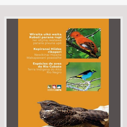
Bioma / Bacia
Tema
Subtema
Área de Levantamento
Área Protegida
BUSCAR