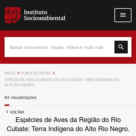
Pular
para
o
conteúdo
principal
Data do Documento
INÍCIO
PUBLICAÇÕES ISA
ESPÉCIES DE AVES DA REGIÃO DO RIO CUBATE: TERRA INDÍGENA DO
ALTO RIO NEGRO.
84
visualizações
Até
VOLTAR
Espécies de Aves da Região do Rio
Cubate: Terra Indígena do Alto Rio Negro.
Povo Indígena