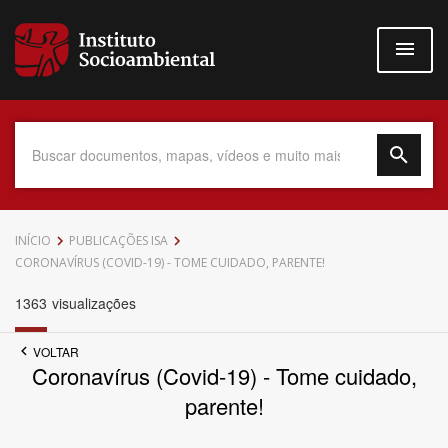
Pular
para
o
conteúdo
principal
Data do Documento
INÍCIO
PUBLICAÇÕES ISA
CORONAVÍRUS (COVID-19) - TOME CUIDADO, PARENTE!
1363
visualizações
Até
VOLTAR
Coronavírus (Covid-19) - Tome cuidado,
parente!
Povo Indígena