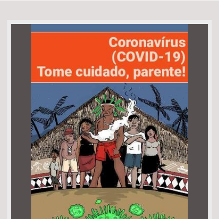
Bioma / Bacia
Tema
Subtema
Área de Levantamento
Área Protegida
BUSCAR