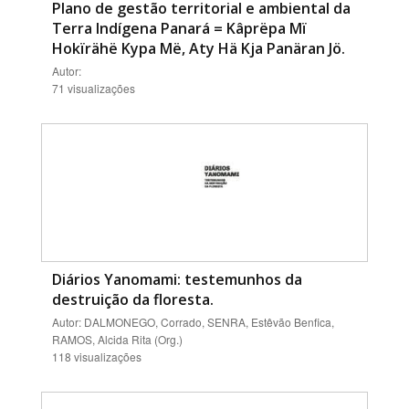
Plano de gestão territorial e ambiental da
Terra Indígena Panará = Kâprëpa Mï
Hokïrähë Kypa Më, Aty Hä Kja Panäran Jö.
Autor:
71 visualizações
Diários Yanomami: testemunhos da
destruição da floresta.
Autor: DALMONEGO, Corrado, SENRA, Estêvão Benfica,
RAMOS, Alcida Rita (Org.)
118 visualizações