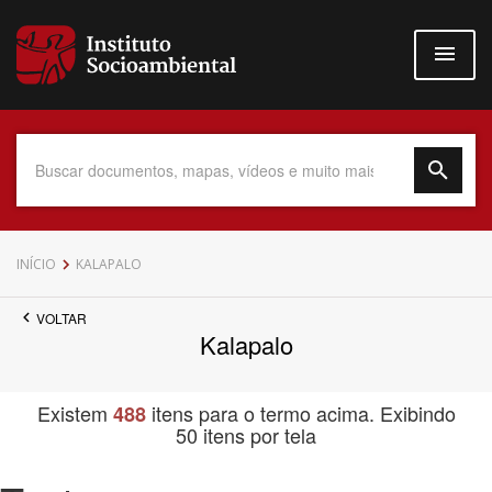
Pular
para
o
conteúdo
principal
Data do Documento
INÍCIO
KALAPALO
VOLTAR
Kalapalo
Até
Existem
itens para o termo acima. Exibindo
488
50 itens por tela
Povo Indígena