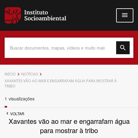
Pular
para
o
conteúdo
principal
Data do Documento
INÍCIO
NOTÍCIAS
XAVANTES VÃO AO MAR E ENGARRAFAM ÁGUA PARA MOSTRAR À
TRIBO
1
visualizações
Até
VOLTAR
Xavantes vão ao mar e engarrafam água
para mostrar à tribo
Povo Indígena