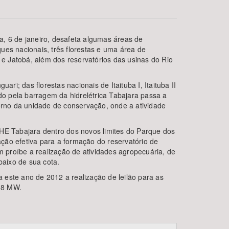
ra, 6 de janeiro, desafeta algumas áreas de
ues nacionais, três florestas e uma área de
 e Jatobá, além dos reservatórios das usinas do Rio
; das florestas nacionais de Itaituba I, Itaituba II
do pela barragem da hidrelétrica Tabajara passa a
rno da unidade de conservação, onde a atividade
BUSCAR
UHE Tabajara dentro dos novos limites do Parque dos
ão efetiva para a formação do reservatório de
 proíbe a realização de atividades agropecuária, de
aixo de sua cota.
 este ano de 2012 a realização de leilão para as
338 MW.