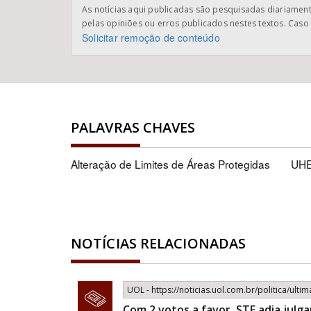
As notícias aqui publicadas são pesquisadas diariamente
pelas opiniões ou erros publicados nestes textos. Caso 
Solicitar remoção de conteúdo
PALAVRAS CHAVES
Alteração de Limites de Áreas Protegidas
UHE
NOTÍCIAS RELACIONADAS
UOL - https://noticias.uol.com.br/politica/ulti
Com 2 votos a favor, STF adia julga