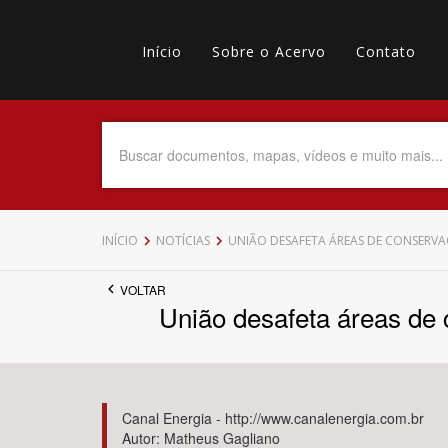
Pular
Main
para
o
Início
Sobre o Acervo
Contato
navigation
Menu
conteúdo
principal
secundário
Data do Documento
Até
INÍCIO
NOTÍCIAS
UNIÃO DESAFETA ÁREAS DE CONSERVA
VOLTAR
União desafeta áreas de 
Povo Indígena
Canal Energia - http://www.canalenergia.com.br
Autor: Matheus Gagliano
Tema