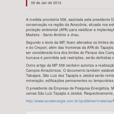
06 de Jan de 2012
A medida provisória 558, assinada pela presidente Di
conservação na região da Amazônia, situada nos esta
Área de Levantamento
proteção ambiental (APA) para viabilizar a implanta
Madeira - Santo Antônio e Jirau.
Segundo o texto da MP, ficam alterados os limites d
e do Crepori, além das fronteiras da APA do Tapajós
ser considerada fora dos limites do Parque dos Ca
humana é permitida sob restrições, serão definidas
Outro artigo da MP 558 também autoriza a realizaçã
Campos Amazônicos. O documento também estabelece 
Tabajara, São Luiz dos Tapajós e Jatobá serão rein
mineração, edificações permanentes ou temporárias 
O presidente da Empresa de Pesquisa Energética, Ma
usinas São Luiz Tapajós e Jatobá. Respectivamente
http://www.canalenergia.com.br/zpublisher/materia