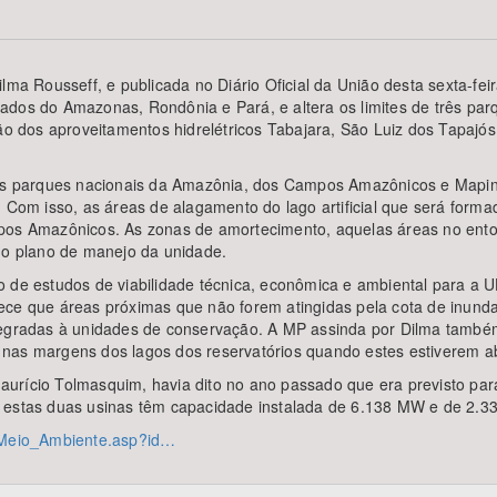
lma Rousseff, e publicada no Diário Oficial da União desta sexta-fei
dos do Amazonas, Rondônia e Pará, e altera os limites de três parq
Área Protegida
ção dos aproveitamentos hidrelétricos Tabajara, São Luiz dos Tapajós
os parques nacionais da Amazônia, dos Campos Amazônicos e Mapinguari
. Com isso, as áreas de alagamento do lago artificial que será forma
mpos Amazônicos. As zonas de amortecimento, aquelas áreas no ento
 no plano de manejo da unidade.
o de estudos de viabilidade técnica, econômica e ambiental para a 
que áreas próximas que não forem atingidas pela cota de inundaç
tegradas à unidades de conservação. A MP assinda por Dilma também
nas margens dos lagos dos reservatórios quando estes estiverem ab
urício Tolmasquim, havia dito no ano passado que era previsto para
, estas duas usinas têm capacidade instalada de 6.138 MW e de 2.
s/Meio_Ambiente.asp?id…