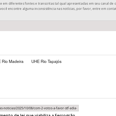
 em diferentes fontes e transcritas tal qual apresentadas em seu canal de 
você encontre alguma inconsistência nas notícias, por favor, entre em cont
 Rio Madeira
UHE Rio Tapajós
mas-noticias/2025/10/08/com-2-votos-a-favor-stf-adia-
mento de lei que viabiliza a Ferrogrão