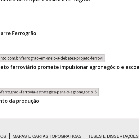
barre Ferrogrão
conto.com.br/ferrograo-em-meio-a-debates-projeto-ferrovi
jeto ferroviário promete impulsionar agronegócio e esc
as/ferrograo--ferrovia-estrategica-para-o-agronegocio_5
nto da produção
TOS
MAPAS E CARTAS TOPOGRAFICAS
TESES E DISSERTAÇÕES