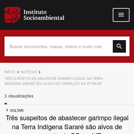
Pular
para
o
conteúdo
principal
Data do Documento
INÍCIO
NOTÍCIAS
TRÊS SUSPEITOS DE ABASTECER GARIMPO ILEGAL NA TERRA
INDÍGENA SARARÉ SÃO ALVOS DE OPERAÇÃO DA PF EM MT
3
visualizações
Até
VOLTAR
Três suspeitos de abastecer garimpo ilegal
na Terra Indígena Sararé são alvos de
Povo Indígena