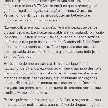
Uma indígena da etnia Nambikwara Katitaurlu fez uma
denúncia e relatou à TV Centro América que a presença do
garimpo ilegal e chegada da facção criminosa Comando
Vermelho nos últimos três anos trouxeram bebedeira e
matança na Terra Indígena Sararé.
"Eu quero ficar em paz na aldeia. Tem um rapaz que vende
drogas, bebidas. Ele trouxe para aldeia e vai matando o próprio
indígena. Eu estou sempre lutando, quando eu ando sozinha
eu falo que não pode ficar vendendo. Quando ele fica bêbado
pode matar a própria esposa. Eu sempre falo que estou de
olho, na saída da aldeia. Eu quero que acabe com tudo [com
garimpo]", contou.
Em outubro do ano passado, a filha do cacique Tainá
Katitaurlu, de 37 anos, explicou ao g1 que o garimpo destrói a
medicação natural ao desmatar a região, além de afastar e
matar os animais nas florestas, que costumam ser caçados
pelos indígenas para alimentarem a comunidade. Desde a
chegada dos garimpeiros, o consumo de proteína animal caiu
significativamente na aldeia.
Por ser próxima da fronteira com a Bolívia, a região se tornou
uma das rotas mais usadas para o tráfico de drogas, segundo