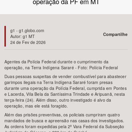
operação da PF em MT
Bioma / Bacia
Tema
g1 - g1.globo.com
Compartilhe
Autor: g1 MT
24 de Fev de 2026
Subtema
Área de Levantamento
Agentes da Polícia Federal durante o cumprimento da
operação, na Terra Indígena Sararé - Foto: Polícia Federal
Área Protegida
Duas pessoas suspeitas de vender combustível para abastecer
garimpos ilegais na Terra Indígena Sararé foram presas
durante uma operação da Polícia Federal, cumprida em Pontes
e Lacerda, Vila Bela da Santíssima Trindade e Aripuanã, nesta
BUSCAR
terça-feira (24). Além disso, outro investigado é alvo da
operação, mas ele está foragido.
Além das prisões preventivas, os policiais cumpriram quatro
mandados de busca e apreensão nas casas dos investigados.
As ordens foram expedidas pela 2ª Vara Federal da Subseção