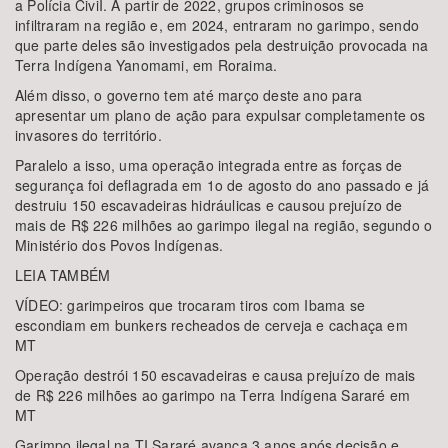
a Polícia CiviI. A partir de 2022, grupos criminosos se
infiltraram na região e, em 2024, entraram no garimpo, sendo
que parte deles são investigados pela destruição provocada na
Terra Indígena Yanomami, em Roraima.
Além disso, o governo tem até março deste ano para
apresentar um plano de ação para expulsar completamente os
invasores do território.
Paralelo a isso, uma operação integrada entre as forças de
segurança foi deflagrada em 1o de agosto do ano passado e já
destruiu 150 escavadeiras hidráulicas e causou prejuízo de
mais de R$ 226 milhões ao garimpo ilegal na região, segundo o
Ministério dos Povos Indígenas.
LEIA TAMBÉM
VÍDEO: garimpeiros que trocaram tiros com Ibama se
escondiam em bunkers recheados de cerveja e cachaça em
MT
Operação destrói 150 escavadeiras e causa prejuízo de mais
de R$ 226 milhões ao garimpo na Terra Indígena Sararé em
MT
Garimpo ilegal na TI Sararé avança 3 anos após decisão e