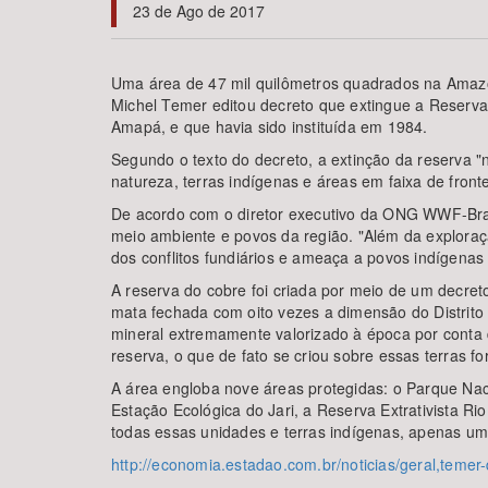
23 de Ago de 2017
Uma área de 47 mil quilômetros quadrados na Amazônia
Michel Temer editou decreto que extingue a Reserva 
Área de Levantamento
Amapá, e que havia sido instituída em 1984.
Segundo o texto do decreto, a extinção da reserva "
natureza, terras indígenas e áreas em faixa de fronte
De acordo com o diretor executivo da ONG WWF-Brasi
meio ambiente e povos da região. "Além da explora
dos conflitos fundiários e ameaça a povos indígenas e
A reserva do cobre foi criada por meio de um decre
mata fechada com oito vezes a dimensão do Distrito 
mineral extremamente valorizado à época por conta 
reserva, o que de fato se criou sobre essas terras f
A área engloba nove áreas protegidas: o Parque Na
Estação Ecológica do Jari, a Reserva Extrativista Ri
todas essas unidades e terras indígenas, apenas um
http://economia.estadao.com.br/noticias/geral,teme