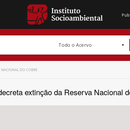
Pub
Todo o Acervo
A NACIONAL DO COBRE
ecreta extinção da Reserva Nacional 
Bioma / Bacia
Subtema