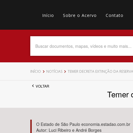
Pular
Main
para
o
Início
Sobre o Acervo
Contato
navigation
Menu
conteúdo
principal
secundário
Data do Documento
Até
INÍCIO
NOTÍCIAS
TEMER DECRETA EXTINÇÃO DA RESERV
VOLTAR
Temer d
Povo Indígena
O Estado de São Paulo economia.estadao.com.br
Autor: Luci Ribeiro e André Borges
Tema