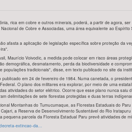
, rica em cobre e outros minerais, poderá, a partir de agora, ser e
Nacional de Cobre e Associadas, uma área equivalente ao Espírito S
Área Protegida
não afasta a aplicação de legislação específica sobre proteção da v
ira".
l, Maurício Voivodic, a medida pode colocar em risco áreas protegi
ção demográfica, desmatamento, perda da biodiversidade e comprome
 populações tradicionais", disse, em texto publicado no site da insti
to publicado em 24 de fevereiro de 1984. Numa canetada, o presiden
Federal. O plano dos militares era explorar, por meio de uma estata
das atividades do setor elétrico. Ocorre que esse plano nunca saiu
oram delimitações de sete florestas protegidas e duas terras indígen
cional Montanhas do Tumucumaque, as Florestas Estaduais do Paru 
o Cajari, a Reserva de Desenvolvimento Sustentável do Rio Iratapuru
a pequena parcela da Floresta Estadual Paru prevê atividades de m
r-decreta-extincao-da…