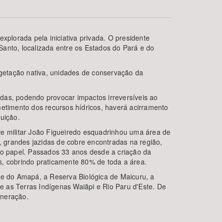
xplorada pela iniciativa privada. O presidente
anto, localizada entre os Estados do Pará e do
egetação nativa, unidades de conservação da
das, podendo provocar impactos irreversíveis ao
timento dos recursos hídricos, haverá acirramento
BUSCAR
tuição.
te militar João Figueiredo esquadrinhou uma área de
l, grandes jazidas de cobre encontradas na região,
 do papel. Passados 33 anos desde a criação da
as, cobrindo praticamente 80% de toda a área.
e do Amapá, a Reserva Biológica de Maicuru, a
 e as Terras Indígenas Waiãpi e Rio Paru d'Este. De
ineração.