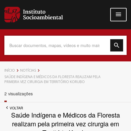
Pular
para
o
conteúdo
principal
Data do Documento
INÍCIO
NOTÍCIAS
SAÚDE INDÍGENA E MÉDICOS DA FLORESTA REALIZAM PELA
PRIMEIRA VEZ CIRURGIA EM TERRITÓRIO KORUBO
2
visualizações
Até
VOLTAR
Saúde Indígena e Médicos da Floresta
realizam pela primeira vez cirurgia em
Povo Indígena