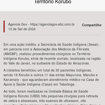
Território Korubo
Bioma / Bacia
Tema
Agencia Gov - https://agenciagov.ebc.com.br
Compartilhe
13 de Set de 2024
Subtema
Em uma ação inédita, a Secretaria de Saúde Indígena (Sesai) ,
Área de Levantamento
em parceria com a Associação dos Médicos da Floresta
(AMDAF), realizou procedimentos cirúrgicos no Território
Indígena Korubo, etnia de recente contato, localizada na região
Área Protegida
do Vale do Javari, no sudoeste do Estado do Amazonas.
A iniciativa beneficiou um total de 30 pacientes indígenas,
sendo 19 Korubo e outros 11 das etnias Mayuruna, Marubo e
BUSCAR
Kanamary - que aguardavam atendimento médico na Casa de
Apoio à Saúde Indígena (Casai) em Tabatinga.
Ao todo, foram realizadas na Unidade Básica de Saúde
Indígena Korubo (UBSI) três pequenas cirurgias para retirada
de cistos e abscessos, três exames de ultrassom, oito