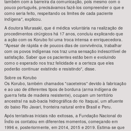
também com a barreira da comunicação, pois mesmo com o
pouco português, precisávamos fazê-los compreender o que e
como seria feito, respeitando os limites de cada paciente
indígena", explicou.
A doutora Murasaki, que é médica voluntária na realização de
procedimentos cirúrgicos há 17 anos, concluiu explicando que
a ação com os Korubo foi uma troca intensa e enriquecedora.
"Apesar de rápida e de poucos dias de convivência, trabalhar
com os povos indígenas nos traz uma sensação indescritível de
satisfação. Saber que os pacientes estão bem e evoluindo
como o esperado nos traz felicidade e a certeza que eles
poderão continuar existindo e resistindo", disse.
Sobre os Korubo
Os Korubo, também chamados "caceteiros" devido à fabricação
e ao uso de diferentes tipos de borduna (arma indígena de
guerra feita de madeira resistente), ocupam um território
ancestral na sub-bacia hidrográfica do rio Itaquaí, um afluente
do baixo Rio Javari, fronteira natural entre Brasil e Peru.
Após tentativas iniciais não exitosas, a Fundação Nacional do
Índio os contatou em diferentes momentos, começando em
1996 e, posteriormente, em 2014, 2015 e 2019. Estima-se que