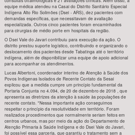
consultas oftalmológicas e 21 avaliações clínicas. Além disso, a
equipe médica atendeu na Casai do Distrito Sanitário Especial
Indígena Alto Rio Solimões (Dsei - ARS), dez pacientes com
demandas específicas, que necessitavam de avaliação
especializada. Outros cinco pacientes foram encaminhados
para cirurgias de médio porte em hospitais da região.
O Dsei Vale do Javari contribuiu para execução da ação. O
distrito prestou suporte logístico, contribuindo e organizando o
deslocamento dos pacientes desde Tabatinga até o território
indígena, além de disponibilizar uma equipe de apoio adicional
para acompanhar os atendimentos.
Lucas Albertoni, coordenador interino de Atenção à Saúde dos
Povos Indígenas Isolados de Recente Contato da Sesai
explicou que a medida cumpre um princípio fundamental da
Portaria Conjunta no 4.094, de 20 de dezembro de 2018 , que
apresenta as diretrizes da atenção à saúde às populações de
recente contato. "Nessa importante ação conseguimos
respeitar o princípio da resolutividade em território. Foram
realizados procedimentos que normalmente seriam feitos em
centros urbanos, mas por meio da ação do Departamento de
Atenção Primaria à Saúde Indígena e do Dsei Vale do Javari,
foi possível essa parceria, que garantiu o tratamento sem a