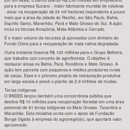
Em um deles, o banco liberou R$ 250 milhões em empréstimo
para a empresa Suzano - maior fabricante mundial de celulose
- atuar na recuperação de 24 mil hectares (equivalente a pouco
mais que a área da cidade do Recife), em São Paulo, Bahia,
Espírito Santo, Maranhão, Pará e Mato Grosso do Sul. A ação
inclui os biomas Amazônia, Mata Atlântica e Cerrado.
É o maior volume de recursos já aprovados com dinheiro do
Fundo Clima para a recuperação de mata nativa degradada.
Outra iniciativa financia R$ 100 milhões para o Grupo Belterra,
que trabalha com conceito de agrofloresta. O objetivo é
restaurar áreas na Bahia, Pará, Rondônia e Mato Grosso. A
ação tem parceria com pequenos e médios produtores rurais
de cacau. Esse é o primeiro projeto de restauração produtiva
em larga escala e prevê o plantio de 2,9 milhões de mudas.
Terras indígenas
O BNDES lançou também uma concorrência pública que
destina R$ 10 milhões para recuperação florestal em uma área
potencial de 61 terras indígenas no Mato Grosso, Tocantins e
Maranhão. Esta iniciativa conta com o apoio da Fundação
Bunge (ligada à empresa do agronegócio), que aportará valor
aproximado.