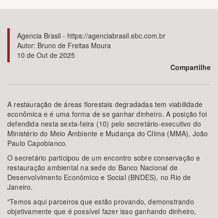
Bioma / Bacia
Agencia Brasil - https://agenciabrasil.ebc.com.br
Autor: Bruno de Freitas Moura
Tema
10 de Out de 2025
Compartilhe
Subtema
Área de Levantamento
­A restauração de áreas florestais degradadas tem viabilidade
econômica e é uma forma de se ganhar dinheiro. A posição foi
defendida nesta sexta-feira (10) pelo secretário-executivo do
Área Protegida
Ministério do Meio Ambiente e Mudança do Clima (MMA), João
Paulo Capobianco.
O secretário participou de um encontro sobre conservação e
BUSCAR
restauração ambiental na sede do Banco Nacional de
Desenvolvimento Econômico e Social (BNDES), no Rio de
Janeiro.
"Temos aqui parceiros que estão provando, demonstrando
objetivamente que é possível fazer isso ganhando dinheiro,