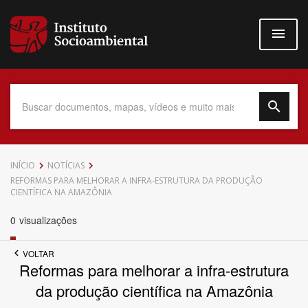
Pular
para
o
conteúdo
principal
Data do Documento
INÍCIO
NOTÍCIAS
REFORMAS PARA MELHORAR A INFRA-ESTRUTURA DA PRODUÇÃO
CIENTÍFICA NA AMAZÔNIA
0
visualizações
Até
VOLTAR
Reformas para melhorar a infra-estrutura
da produção científica na Amazônia
Povo Indígena