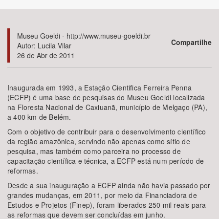
Bioma / Bacia
Museu Goeldi - http://www.museu-goeldi.br
Compartilhe
Autor: Lucila Vilar
Tema
26 de Abr de 2011
Subtema
Inaugurada em 1993, a Estação Cientifica Ferreira Penna
(ECFP) é uma base de pesquisas do Museu Goeldi localizada
Área de Levantamento
na Floresta Nacional de Caxiuanã, município de Melgaço (PA),
a 400 km de Belém.
Área Protegida
Com o objetivo de contribuir para o desenvolvimento científico
da região amazônica, servindo não apenas como sítio de
pesquisa, mas também como parceira no processo de
BUSCAR
capacitação científica e técnica, a ECFP está num período de
reformas.
Desde a sua inauguração a ECFP ainda não havia passado por
grandes mudanças, em 2011, por meio da Financiadora de
Estudos e Projetos (Finep), foram liberados 250 mil reais para
as reformas que devem ser concluídas em junho.