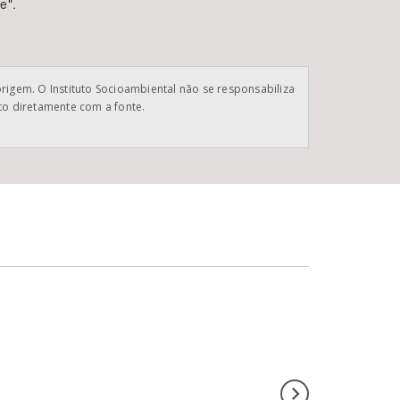
e".
origem. O Instituto Socioambiental não se responsabiliza
ato diretamente com a fonte.