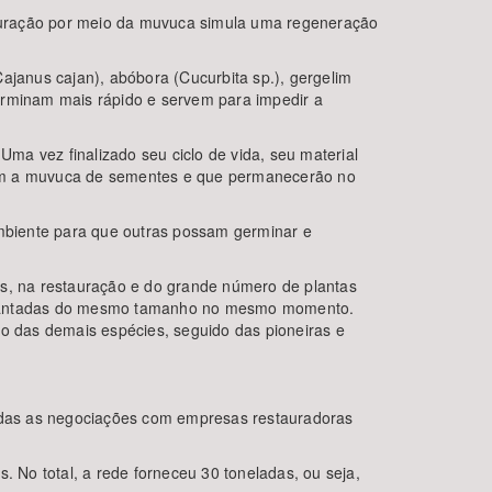
stauração por meio da muvuca simula uma regeneração
ajanus cajan), abóbora (Cucurbita sp.), gergelim
erminam mais rápido e servem para impedir a
ma vez finalizado seu ciclo de vida, seu material
gram a muvuca de sementes e que permanecerão no
mbiente para que outras possam germinar e
rvas, na restauração e do grande número de plantas
o plantadas do mesmo tamanho no mesmo momento.
to das demais espécies, seguido das pioneiras e
odas as negociações com empresas restauradoras
No total, a rede forneceu 30 toneladas, ou seja,