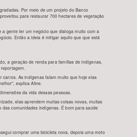
egradadas. Por meio de um projeto do Banco
roveitou para restaurar 700 hectares de vegetação
e a gente ter um negócio que dialoga muito com a
ócio. Então a ideia é mitigar aquilo que que está
do, a geração de renda para famílias de indígenas,
a reportagem.
carros. As indígenas falam muito que hoje elas
lhor", explica Aline.
dimensões da vida dessas pessoas.
mizade, elas aprendem muitas coisas novas, muitas
tro das comunidades indígenas. É bom para saúde
nsegui comprar uma bicicleta nova, depois uma moto