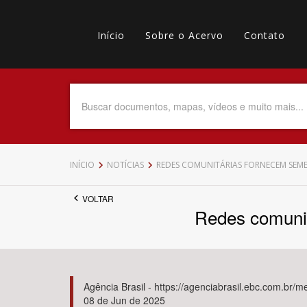
Pular
Main
para
o
Início
Sobre o Acervo
Contato
navigation
Menu
conteúdo
principal
secundário
Data do Documento
Até
INÍCIO
NOTÍCIAS
REDES COMUNITÁRIAS FORNECEM SEM
VOLTAR
Redes comunit
Povo Indígena
Agência Brasil - https://agenciabrasil.ebc.com.br/
08 de Jun de 2025
Tema