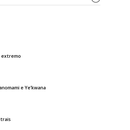
ao extremo
 Yanomami e Ye’kwana
trais