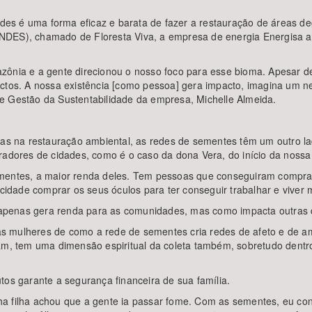
es é uma forma eficaz e barata de fazer a restauração de áreas d
NDES), chamado de Floresta Viva, a empresa de energia Energisa ap
zônia e a gente direcionou o nosso foco para esse bioma. Apesar d
ctos. A nossa existência [como pessoa] gera impacto, imagina um neg
e Gestão da Sustentabilidade da empresa, Michelle Almeida.
das na restauração ambiental, as redes de sementes têm um outro la
oradores de cidades, como é o caso da dona Vera, do início da noss
mentes, a maior renda deles. Tem pessoas que conseguiram comprar 
ade comprar os seus óculos para ter conseguir trabalhar e viver me
apenas gera renda para as comunidades, mas como impacta outras 
s mulheres de como a rede de sementes cria redes de afeto e de a
ajam, tem uma dimensão espiritual da coleta também, sobretudo den
tos garante a segurança financeira de sua família.
ha filha achou que a gente ia passar fome. Com as sementes, eu co