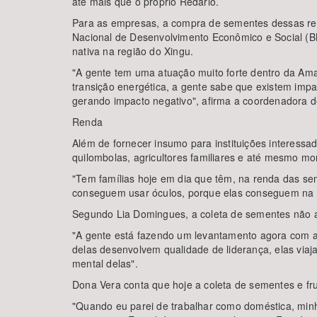
até mais que o próprio Redário.
Para as empresas, a compra de sementes dessas red
Nacional de Desenvolvimento Econômico e Social (B
nativa na região do Xingu.
"A gente tem uma atuação muito forte dentro da Ama
transição energética, a gente sabe que existem impa
gerando impacto negativo", afirma a coordenadora d
Renda
Além de fornecer insumo para instituições interessa
quilombolas, agricultores familiares e até mesmo m
"Tem famílias hoje em dia que têm, na renda das se
conseguem usar óculos, porque elas conseguem na cid
Segundo Lia Domingues, a coleta de sementes não 
"A gente está fazendo um levantamento agora com a
delas desenvolvem qualidade de liderança, elas vi
mental delas".
Dona Vera conta que hoje a coleta de sementes e fru
"Quando eu parei de trabalhar como doméstica, min