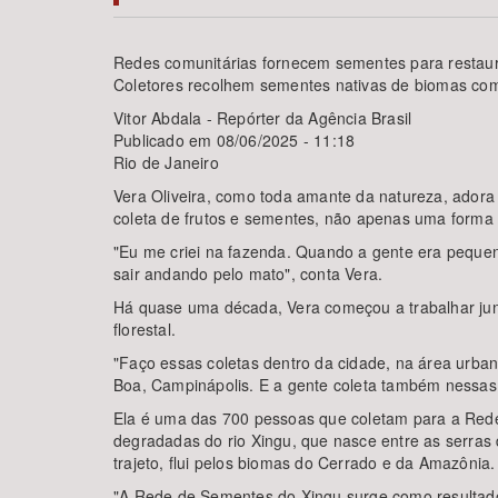
Redes comunitárias fornecem sementes para restau
Coletores recolhem sementes nativas de biomas co
Área de Levantamento
Vitor Abdala - Repórter da Agência Brasil
Publicado em 08/06/2025 - 11:18
Rio de Janeiro
Vera Oliveira, como toda amante da natureza, adora
coleta de frutos e sementes, não apenas uma forma
"Eu me criei na fazenda. Quando a gente era pequen
sair andando pelo mato", conta Vera.
Há quase uma década, Vera começou a trabalhar junt
florestal.
"Faço essas coletas dentro da cidade, na área urban
Boa, Campinápolis. E a gente coleta também nessas
Ela é uma das 700 pessoas que coletam para a Red
degradadas do rio Xingu, que nasce entre as serra
trajeto, flui pelos biomas do Cerrado e da Amazônia.
"A Rede de Sementes do Xingu surge como resultado 