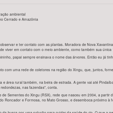
ração ambiental
mo Cerrado e Amazônia
Área Protegida
 observar e ter contato com as plantas. Moradora de Nova Xavantin
 de viver em contato com o meio ambiente, como também sua única 
ininho, papai sempre ensinava o nome das árvores. Então eu já ti
o com uma rede de coletores na região do Xingu, que, juntos, for
a e área rural também, na beira de estrada. A gente vai até Pindaí
 redondezas, nas fazendas", conta.
e de Sementes do Xingu (RSX), rede que nasceu em 2004, a partir
s do Roncador e Formosa, no Mato Grosso, e desemboca próximo à f
da busca por uma solução para cuidar da saúde do rio. O que a gen