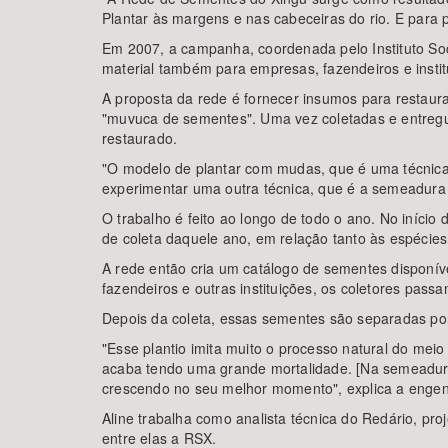
Plantar às margens e nas cabeceiras do rio. E para 
Em 2007, a campanha, coordenada pelo Instituto So
material também para empresas, fazendeiros e institu
A proposta da rede é fornecer insumos para restaur
"muvuca de sementes". Uma vez coletadas e entregu
restaurado.
"O modelo de plantar com mudas, que é uma técnica 
experimentar uma outra técnica, que é a semeadura 
O trabalho é feito ao longo de todo o ano. No início
de coleta daquele ano, em relação tanto às espécie
A rede então cria um catálogo de sementes disponív
fazendeiros e outras instituições, os coletores pas
Depois da coleta, essas sementes são separadas por
"Esse plantio imita muito o processo natural do me
acaba tendo uma grande mortalidade. [Na semeadura
crescendo no seu melhor momento", explica a engenhe
Aline trabalha como analista técnica do Redário, pr
entre elas a RSX.