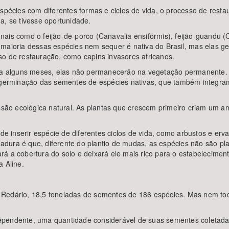
 espécies com diferentes formas e ciclos de vida, o processo de re
a, se tivesse oportunidade.
ais como o feijão-de-porco (Canavalia ensiformis), feijão-guandu (C
 maioria dessas espécies nem sequer é nativa do Brasil, mas elas g
so de restauração, como capins invasores africanos.
ura alguns meses, elas não permanecerão na vegetação permanente. U
 a germinação das sementes de espécies nativas, que também inte
ão ecológica natural. As plantas que crescem primeiro criam um a
 de inserir espécie de diferentes ciclos de vida, como arbustos e e
eadura é que, diferente do plantio de mudas, as espécies não sã
á a cobertura do solo e deixará ele mais rico para o estabelecimen
a Aline.
 Redário, 18,5 toneladas de sementes de 186 espécies. Mas nem t
pendente, uma quantidade considerável de suas sementes coletadas. 