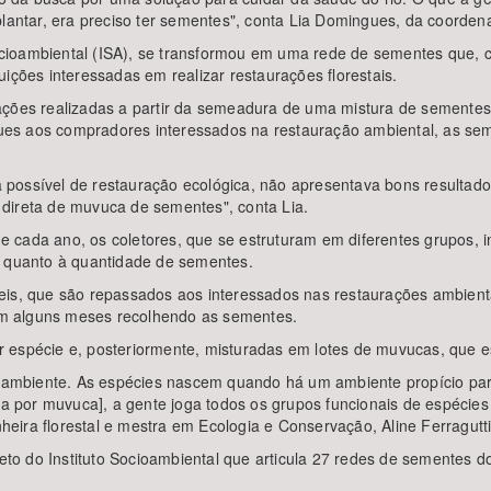
plantar, era preciso ter sementes", conta Lia Domingues, da coorden
cioambiental (ISA), se transformou em uma rede de sementes que, 
ições interessadas em realizar restaurações florestais.
ações realizadas a partir da semeadura de uma mistura de sementes
es aos compradores interessados na restauração ambiental, as sem
possível de restauração ecológica, não apresentava bons resultado
direta de muvuca de sementes", conta Lia.
 de cada ano, os coletores, que se estruturam em diferentes grupos,
s quanto à quantidade de sementes.
eis, que são repassados aos interessados nas restaurações ambienta
sam alguns meses recolhendo as sementes.
 espécie e, posteriormente, misturadas em lotes de muvucas, que e
io ambiente. As espécies nascem quando há um ambiente propício pa
 por muvuca], a gente joga todos os grupos funcionais de espécies
ira florestal e mestra em Ecologia e Conservação, Aline Ferragutti
ojeto do Instituto Socioambiental que articula 27 redes de sementes 