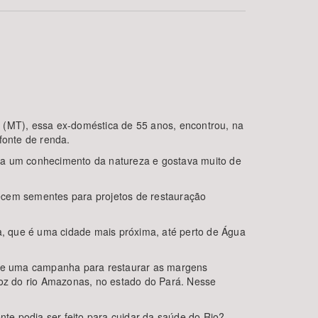
a (MT), essa ex-doméstica de 55 anos, encontrou, na
fonte de renda.
BUSCAR
nha um conhecimento da natureza e gostava muito de
necem sementes para projetos de restauração
ba, que é uma cidade mais próxima, até perto de Água
 de uma campanha para restaurar as margens
oz do rio Amazonas, no estado do Pará. Nesse
te podia ser feito para cuidar da saúde do Rio?