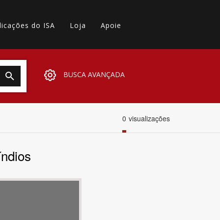
licações do ISA
Loja
Apoie
BUSCA AVANÇADA
0
visualizações
índios