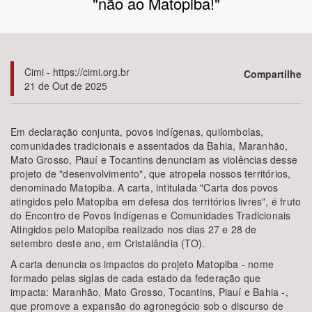
"não ao Matopiba!"
Bioma / Bacia
Tema
Cimi - https://cimi.org.br
Compartilhe
21 de Out de 2025
Subtema
Em declaração conjunta, povos indígenas, quilombolas,
Área de Levantamento
comunidades tradicionais e assentados da Bahia, Maranhão,
Mato Grosso, Piauí e Tocantins denunciam as violências desse
projeto de "desenvolvimento", que atropela nossos territórios,
Área Protegida
denominado Matopiba. A carta, intitulada "Carta dos povos
atingidos pelo Matopiba em defesa dos territórios livres", é fruto
do Encontro de Povos Indígenas e Comunidades Tradicionais
BUSCAR
Atingidos pelo Matopiba realizado nos dias 27 e 28 de
setembro deste ano, em Cristalândia (TO).
A carta denuncia os impactos do projeto Matopiba - nome
formado pelas siglas de cada estado da federação que
impacta: Maranhão, Mato Grosso, Tocantins, Piauí e Bahia -,
que promove a expansão do agronegócio sob o discurso de