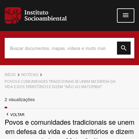
Pular
para
o
conteúdo
principal
Data do Documento
INÍCIO
NOTÍCIAS
POVOS E COMUNIDADES TRADICIONAIS SE UNEM EM DEFESA DA
VIDA E DOS TERRITÓRIOS E DIZEM "NÃO AO MATOPIBA!"
2
visualizações
Até
VOLTAR
Povos e comunidades tradicionais se unem
em defesa da vida e dos territórios e dizem
Povo Indígena