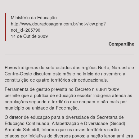
Bioma / Bacia
Ministério da Educação -
http://www.douradosagora.com.br/not-view.php?
not_id=265790
Tema
14 de Out de 2009
Compartilhe
Subtema
Área de Levantamento
Povos indígenas de sete estados das regiões Norte, Nordeste e
Centro-Oeste discutem este mês e no início de novembro a
constituição de quatro territórios etnoeducacionais.
Área Protegida
Ferramenta de gestão prevista no Decreto n 6.861/2009
permite que a política de educação escolar indígena atenda as
populações segundo o território que ocupam e não mais por
BUSCAR
município ou unidade da Federação.
O diretor de educação para a diversidade da Secretaria de
Educação Continuada, Alfabetização e Diversidade (Secad),
Armênio Schmidt, informa que os novos territórios serão
criados por iniciativa de diversos povos: a nação ianomami terá