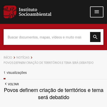
Pular
para
o
conteúdo
principal
Data do Documento
INÍCIO
NOTÍCIAS
POVOS DEFINEM CRIAÇÃO DE TERRITÓRIOS E TEMA SERÁ DEBATIDO
1
visualizações
Até
VOLTAR
Povos definem criação de territórios e tema
será debatido
Povo Indígena