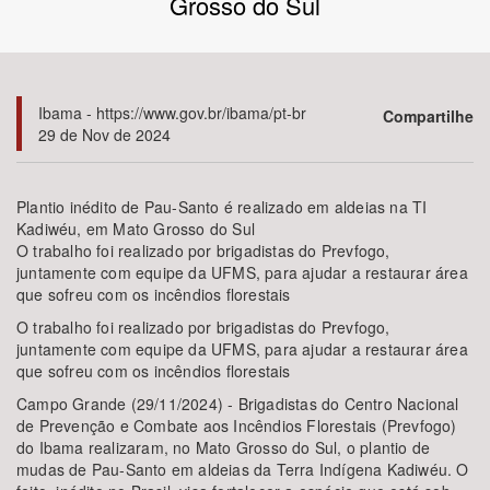
Grosso do Sul
Bioma / Bacia
Tema
Ibama - https://www.gov.br/ibama/pt-br
Compartilhe
29 de Nov de 2024
Subtema
Plantio inédito de Pau-Santo é realizado em aldeias na TI
Área de Levantamento
Kadiwéu, em Mato Grosso do Sul
O trabalho foi realizado por brigadistas do Prevfogo,
juntamente com equipe da UFMS, para ajudar a restaurar área
Área Protegida
que sofreu com os incêndios florestais
O trabalho foi realizado por brigadistas do Prevfogo,
juntamente com equipe da UFMS, para ajudar a restaurar área
BUSCAR
que sofreu com os incêndios florestais
Campo Grande (29/11/2024) - Brigadistas do Centro Nacional
de Prevenção e Combate aos Incêndios Florestais (Prevfogo)
do Ibama realizaram, no Mato Grosso do Sul, o plantio de
mudas de Pau-Santo em aldeias da Terra Indígena Kadiwéu. O