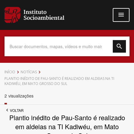
Pular
para
o
conteúdo
principal
Data do Documento
INÍCIO
NOTÍCIAS
PLANTIO INÉDITO DE PAU-SANTO É REALIZADO EM ALDEIAS NA TI
KADIWÉU, EM MATO GROSSO DO SUL
2
visualizações
Até
VOLTAR
Plantio inédito de Pau-Santo é realizado
em aldeias na TI Kadiwéu, em Mato
Povo Indígena