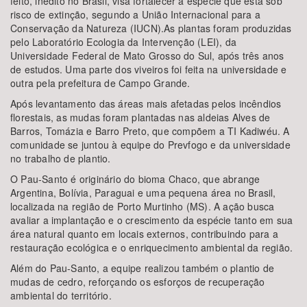
feito, inédito no Brasil, visa fortalecer a espécie que está sob
risco de extinção, segundo a União Internacional para a
Conservação da Natureza (IUCN).As plantas foram produzidas
pelo Laboratório Ecologia da Intervenção (LEI), da
Universidade Federal de Mato Grosso do Sul, após três anos
de estudos. Uma parte dos viveiros foi feita na universidade e
outra pela prefeitura de Campo Grande.
Após levantamento das áreas mais afetadas pelos incêndios
florestais, as mudas foram plantadas nas aldeias Alves de
Barros, Tomázia e Barro Preto, que compõem a TI Kadiwéu. A
comunidade se juntou à equipe do Prevfogo e da universidade
no trabalho de plantio.
O Pau-Santo é originário do bioma Chaco, que abrange
Argentina, Bolívia, Paraguai e uma pequena área no Brasil,
localizada na região de Porto Murtinho (MS). A ação busca
avaliar a implantação e o crescimento da espécie tanto em sua
área natural quanto em locais externos, contribuindo para a
restauração ecológica e o enriquecimento ambiental da região.
Além do Pau-Santo, a equipe realizou também o plantio de
mudas de cedro, reforçando os esforços de recuperação
ambiental do território.