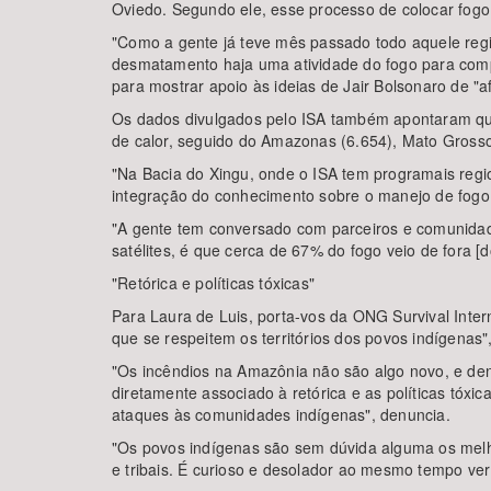
Oviedo. Segundo ele, esse processo de colocar fog
"Como a gente já teve mês passado todo aquele regi
desmatamento haja uma atividade do fogo para comple
para mostrar apoio às ideias de Jair Bolsonaro de "a
Os dados divulgados pelo ISA também apontaram qua
de calor, seguido do Amazonas (6.654), Mato Grosso
"Na Bacia do Xingu, onde o ISA tem programais regi
integração do conhecimento sobre o manejo de fogo.
"A gente tem conversado com parceiros e comunidade
satélites, é que cerca de 67% do fogo veio de fora [do
"Retórica e políticas tóxicas"
Para Laura de Luis, porta-vos da ONG Survival Interna
que se respeitem os territórios dos povos indígenas",
"Os incêndios na Amazônia não são algo novo, e den
diretamente associado à retórica e as políticas tóx
ataques às comunidades indígenas", denuncia.
"Os povos indígenas são sem dúvida alguma os melho
e tribais. É curioso e desolador ao mesmo tempo ve