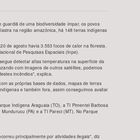
e guardiã de uma biodiversidade ímpar, os povos
lastra na região amazônica, há 148 terras indígenas
0 de agosto havia 3.553 focos de calor na floresta.
acional de Pesquisas Espaciais (Inpe).
segue detectar altas temperaturas na superfície da
Cruzando com imagens de outros satélites, podemos
BUSCAR
stes incêndios", explica.
com as próprias bases de dados, mapas de terras
s indígenas e também fora, assim conseguimos avaliar
Parque Indígena Araguaia (TO), a TI Pimentel Barbosa
I Mundurucu (PA) e a TI Pareci (MT). No Parque
orreu principalmente por atividades ilegais", diz