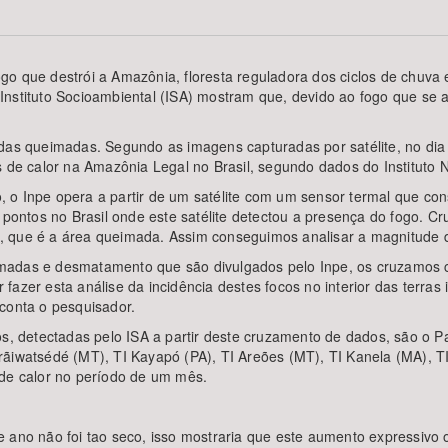
go que destrói a Amazônia, floresta reguladora dos ciclos de chuva 
nstituto Socioambiental (ISA) mostram que, devido ao fogo que se a
Área Protegida
das queimadas. Segundo as imagens capturadas por satélite, no dia 2
s de calor na Amazônia Legal no Brasil, segundo dados do Instituto N
 o Inpe opera a partir de um satélite com um sensor termal que con
s pontos no Brasil onde este satélite detectou a presença do fogo. 
 que é a área queimada. Assim conseguimos analisar a magnitude de
madas e desmatamento que são divulgados pelo Inpe, os cruzamos 
fazer esta análise da incidência destes focos no interior das terra
conta o pesquisador.
os, detectadas pelo ISA a partir deste cruzamento de dados, são o 
rãiwatsédé (MT), TI Kayapó (PA), TI Areões (MT), TI Kanela (MA), T
 de calor no período de um mês.
ano não foi tao seco, isso mostraria que este aumento expressivo oc