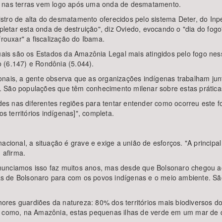
o nas terras vem logo após uma onda de desmatamento.
stro de alta do desmatamento oferecidos pelo sistema Deter, do In
tar esta onda de destruição", diz Oviedo, evocando o "dia do fogo"
frouxar" a fiscalização do Ibama.
is são os Estados da Amazônia Legal mais atingidos pelo fogo nes
 (6.147) e Rondônia (5.044).
onais, a gente observa que as organizações indígenas trabalham ju
 São populações que têm conhecimento milenar sobre estas práticas
s nas diferentes regiões para tentar entender como ocorreu este f
s territórios indígenas]", completa.
cional, a situação é grave e exige a união de esforços. "A principal
 afirma.
unciamos isso faz muitos anos, mas desde que Bolsonaro chegou ao p
icas de Bolsonaro para com os povos indígenas e o meio ambiente. S
res guardiões da natureza: 80% dos territórios mais biodiversos do
r como, na Amazônia, estas pequenas ilhas de verde em um mar de d