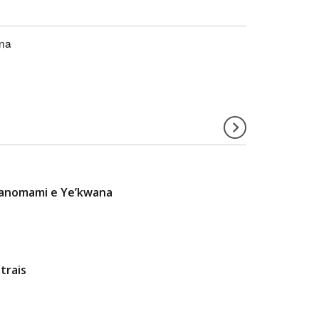
ena
 Yanomami e Ye’kwana
trais