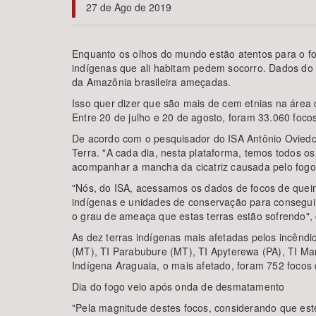
27 de Ago de 2019
Enquanto os olhos do mundo estão atentos para o fo
indígenas que ali habitam pedem socorro. Dados do I
Área de Levantamento
da Amazônia brasileira ameçadas.
Isso quer dizer que são mais de cem etnias na área 
Entre 20 de julho e 20 de agosto, foram 33.060 foco
De acordo com o pesquisador do ISA Antônio Oviedo,
Terra. "A cada dia, nesta plataforma, temos todos o
acompanhar a mancha da cicatriz causada pelo fogo,
"Nós, do ISA, acessamos os dados de focos de quei
indígenas e unidades de conservação para conseguir 
o grau de ameaça que estas terras estão sofrendo", 
As dez terras indígenas mais afetadas pelos incêndi
(MT), TI Parabubure (MT), TI Apyterewa (PA), TI Ma
Indígena Araguaia, o mais afetado, foram 752 focos
Dia do fogo veio após onda de desmatamento
"Pela magnitude destes focos, considerando que este 