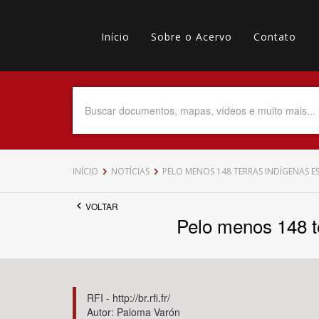
Pular
Main
para
o
Início
Sobre o Acervo
Contato
navigation
Menu
conteúdo
principal
secundário
Data do Documento
Até
INÍCIO
NOTÍCIAS
PELO MENOS 148 TERRAS INDÍGENAS
VOLTAR
Pelo menos 148 t
Povo Indígena
RFI - http://br.rfi.fr/
Autor: Paloma Varón
Tema