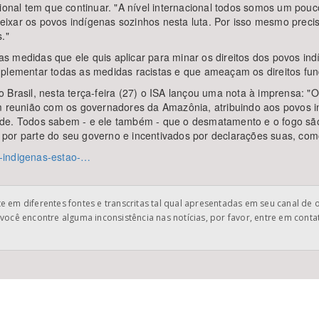
acional tem que continuar. "A nível internacional todos somos um 
ixar os povos indígenas sozinhos nesta luta. Por isso mesmo preci
."
 medidas que ele quis aplicar para minar os direitos dos povos ind
plementar todas as medidas racistas e que ameaçam os direitos fund
Brasil, nesta terça-feira (27) o ISA lançou uma nota à imprensa: "O
em reunião com os governadores da Amazônia, atribuindo aos povos i
ade. Todos sabem - e ele também - que o desmatamento e o fogo são
por parte do seu governo e incentivados por declarações suas, com
as-indigenas-estao-…
 em diferentes fontes e transcritas tal qual apresentadas em seu canal de 
você encontre alguma inconsistência nas notícias, por favor, entre em cont