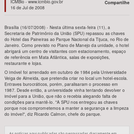
ICMBio - www.icmbio.gov.br
Compartilhe
16 de Jul de 2008
Bioma / Bacia
Brasília (16/07/2008) - Nesta última sexta-feira (11), a
Tema
Secretaria de Patrimônio da União (SPU) repassou as chaves
do Hotel das Paineiras ao Parque Nacional da Tijuca, no Rio de
Janeiro. Como previsto no Plano de Manejo da unidade, o hotel
Subtema
abrigará um centro de visitantes com estacionamento, espaço
de referência em Mata Atlântica, salas de exposições,
Área de Levantamento
restaurante e lojas.
O imóvel foi arrendado em outubro de 1984 pela Universidade
Área Protegida
Veiga de Almeida, que pretendia criar no local um hotel-escola.
Entraves burocráticos, porém, paralisaram o processo em
1987. Desde então, a universidade vinha tentando devolver o
imóvel para a União, que não o recebia alegando falta de
BUSCAR
condições para mantê-lo. "A SPU nos entregou as chaves
porque nos comprometemos a manter a segurança e a limpeza
do imóvel", diz Ricardo Calmon, chefe do parque.
As notícias aqui publicadas são pesquisadas diariamente em