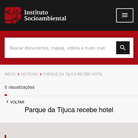
Pular
para
o
conteúdo
principal
Data do Documento
INÍCIO
NOTÍCIAS
PARQUE DA TIJUCA RECEBE HOTEL
0
visualizações
VOLTAR
Até
Parque da Tijuca recebe hotel
Povo Indígena