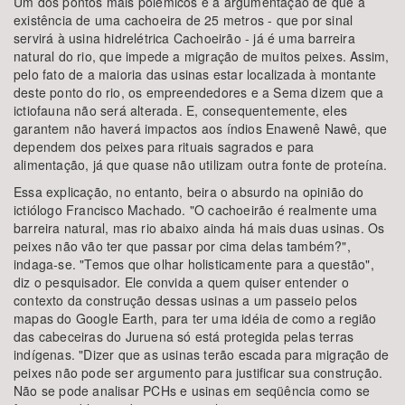
Um dos pontos mais polêmicos é a argumentação de que a
existência de uma cachoeira de 25 metros - que por sinal
servirá à usina hidrelétrica Cachoeirão - já é uma barreira
natural do rio, que impede a migração de muitos peixes. Assim,
pelo fato de a maioria das usinas estar localizada à montante
deste ponto do rio, os empreendedores e a Sema dizem que a
ictiofauna não será alterada. E, consequentemente, eles
garantem não haverá impactos aos índios Enawenê Nawê, que
dependem dos peixes para rituais sagrados e para
alimentação, já que quase não utilizam outra fonte de proteína.
Essa explicação, no entanto, beira o absurdo na opinião do
ictiólogo Francisco Machado. "O cachoeirão é realmente uma
barreira natural, mas rio abaixo ainda há mais duas usinas. Os
peixes não vão ter que passar por cima delas também?",
indaga-se. "Temos que olhar holisticamente para a questão",
diz o pesquisador. Ele convida a quem quiser entender o
contexto da construção dessas usinas a um passeio pelos
mapas do Google Earth, para ter uma idéia de como a região
das cabeceiras do Juruena só está protegida pelas terras
indígenas. "Dizer que as usinas terão escada para migração de
peixes não pode ser argumento para justificar sua construção.
Não se pode analisar PCHs e usinas em seqüência como se