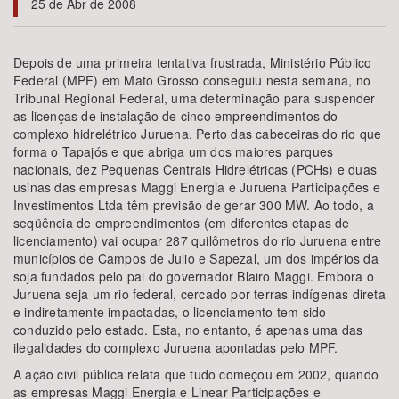
25 de Abr de 2008
Bioma / Bacia
Depois de uma primeira tentativa frustrada, Ministério Público
Federal (MPF) em Mato Grosso conseguiu nesta semana, no
Tema
Tribunal Regional Federal, uma determinação para suspender
as licenças de instalação de cinco empreendimentos do
complexo hidrelétrico Juruena. Perto das cabeceiras do rio que
Subtema
forma o Tapajós e que abriga um dos maiores parques
nacionais, dez Pequenas Centrais Hidrelétricas (PCHs) e duas
Área de Levantamento
usinas das empresas Maggi Energia e Juruena Participações e
Investimentos Ltda têm previsão de gerar 300 MW. Ao todo, a
seqüência de empreendimentos (em diferentes etapas de
Área Protegida
licenciamento) vai ocupar 287 quilômetros do rio Juruena entre
municípios de Campos de Julio e Sapezal, um dos impérios da
soja fundados pelo pai do governador Blairo Maggi. Embora o
BUSCAR
Juruena seja um rio federal, cercado por terras indígenas direta
e indiretamente impactadas, o licenciamento tem sido
conduzido pelo estado. Esta, no entanto, é apenas uma das
ilegalidades do complexo Juruena apontadas pelo MPF.
A ação civil pública relata que tudo começou em 2002, quando
as empresas Maggi Energia e Linear Participações e