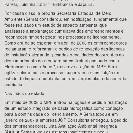
Paresí, Juininha, Utiariti, Erikbaktsa e Japuíra.
Por causa disso, a própria Secretaria Estadual de Meio
Ambiente (Sema) considerou, em notificação, fundamental que
fosse realizado um estudo de impacto ambiental que
analisasse a implantação cumulativa dos empreendimentos e
reconheceu "imperfeições" nos processos de licenciamento.
Como era de se esperar, em abril de 2006 os empreendedores
reclamaram e reforçaram o pedido de renovação das licenças
de instalação alegando "pesadas penalidades decorrentes do
descumprimento do cronograma contratual pactuado com e
Eletrobrás e com a Aneel", descreve a ação do MPF. Para
agilizar ainda mais o processo, sugeriram a substituição do
estudo de impacto ambiental por um simples plano de controle
ambiental.
Nas mãos do estado
Em maio de 2006 o MPF entrou na jogada e pediu a realização
de um estudo integrado de bacia hidrográfica como condição
para a continuidade do licenciamento. A Sema topou e em
janeiro de 2007 a empresa JGP Consultoria entregou, a pedido
dos empreendedores, uma Avaliação Ambiental Integrada
(AAI). A Sema julgou os estudos insuficientes e pediu