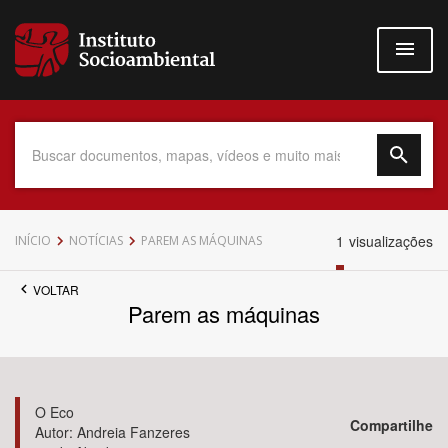
Pular
para
o
conteúdo
principal
Data do Documento
1
visualizações
INÍCIO
NOTÍCIAS
PAREM AS MÁQUINAS
VOLTAR
Parem as máquinas
Até
O Eco
Compartilhe
Autor: Andreia Fanzeres
Povo Indígena