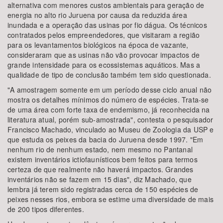
alternativa com menores custos ambientais para geração de
energia no alto rio Juruena por causa da reduzida área
inundada e a operação das usinas por fio dágua. Os técnicos
contratados pelos empreendedores, que visitaram a região
para os levantamentos biológicos na época de vazante,
consideraram que as usinas não vão provocar impactos de
grande intensidade para os ecossistemas aquáticos. Mas a
qualidade de tipo de conclusão também tem sido questionada.
"A amostragem somente em um período desse ciclo anual não
mostra os detalhes mínimos do número de espécies. Trata-se
de uma área com forte taxa de endemismo, já reconhecida na
literatura atual, porém sub-amostrada", contesta o pesquisador
Francisco Machado, vinculado ao Museu de Zoologia da USP e
que estuda os peixes da bacia do Juruena desde 1997. "Em
nenhum rio de nenhum estado, nem mesmo no Pantanal
existem inventários ictiofaunísticos bem feitos para termos
certeza de que realmente não haverá impactos. Grandes
inventários não se fazem em 15 dias", diz Machado, que
lembra já terem sido registradas cerca de 150 espécies de
peixes nesses rios, embora se estime uma diversidade de mais
de 200 tipos diferentes.