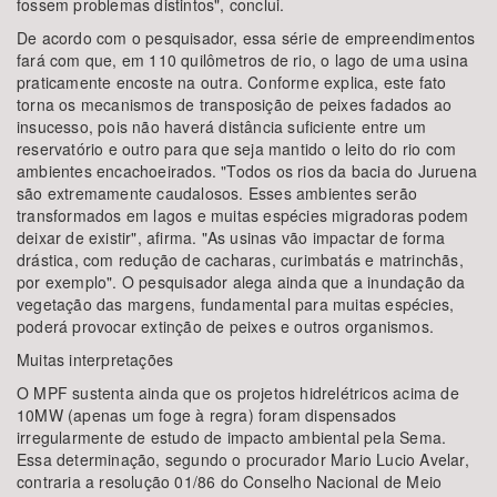
fossem problemas distintos", conclui.
De acordo com o pesquisador, essa série de empreendimentos
fará com que, em 110 quilômetros de rio, o lago de uma usina
praticamente encoste na outra. Conforme explica, este fato
torna os mecanismos de transposição de peixes fadados ao
insucesso, pois não haverá distância suficiente entre um
reservatório e outro para que seja mantido o leito do rio com
ambientes encachoeirados. "Todos os rios da bacia do Juruena
são extremamente caudalosos. Esses ambientes serão
transformados em lagos e muitas espécies migradoras podem
deixar de existir", afirma. "As usinas vão impactar de forma
drástica, com redução de cacharas, curimbatás e matrinchãs,
por exemplo". O pesquisador alega ainda que a inundação da
vegetação das margens, fundamental para muitas espécies,
poderá provocar extinção de peixes e outros organismos.
Muitas interpretações
O MPF sustenta ainda que os projetos hidrelétricos acima de
10MW (apenas um foge à regra) foram dispensados
irregularmente de estudo de impacto ambiental pela Sema.
Essa determinação, segundo o procurador Mario Lucio Avelar,
contraria a resolução 01/86 do Conselho Nacional de Meio