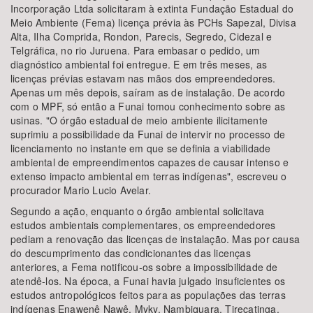
Incorporação Ltda solicitaram à extinta Fundação Estadual do
Meio Ambiente (Fema) licença prévia às PCHs Sapezal, Divisa
Alta, Ilha Comprida, Rondon, Parecis, Segredo, Cidezal e
Telgráfica, no rio Juruena. Para embasar o pedido, um
diagnóstico ambiental foi entregue. E em três meses, as
licenças prévias estavam nas mãos dos empreendedores.
Apenas um mês depois, saíram as de instalação. De acordo
com o MPF, só então a Funai tomou conhecimento sobre as
usinas. "O órgão estadual de meio ambiente ilicitamente
suprimiu a possibilidade da Funai de intervir no processo de
licenciamento no instante em que se definia a viabilidade
ambiental de empreendimentos capazes de causar intenso e
extenso impacto ambiental em terras indígenas", escreveu o
procurador Mario Lucio Avelar.
Segundo a ação, enquanto o órgão ambiental solicitava
estudos ambientais complementares, os empreendedores
pediam a renovação das licenças de instalação. Mas por causa
do descumprimento das condicionantes das licenças
anteriores, a Fema notificou-os sobre a impossibilidade de
atendê-los. Na época, a Funai havia julgado insuficientes os
estudos antropológicos feitos para as populações das terras
indígenas Enawenê Nawê, Myky, Nambiquara, Tirecatinga,