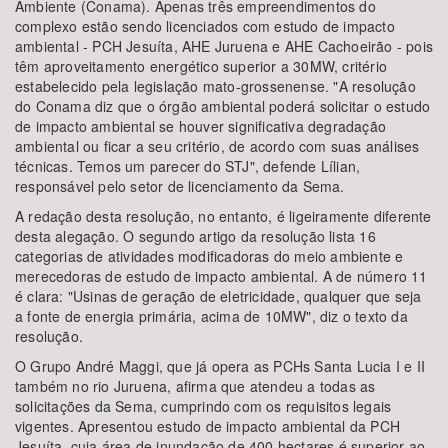
Ambiente (Conama). Apenas três empreendimentos do
complexo estão sendo licenciados com estudo de impacto
ambiental - PCH Jesuíta, AHE Juruena e AHE Cachoeirão - pois
têm aproveitamento energético superior a 30MW, critério
estabelecido pela legislação mato-grossenense. "A resolução
do Conama diz que o órgão ambiental poderá solicitar o estudo
de impacto ambiental se houver significativa degradação
ambiental ou ficar a seu critério, de acordo com suas análises
técnicas. Temos um parecer do STJ", defende Lílian,
responsável pelo setor de licenciamento da Sema.
A redação desta resolução, no entanto, é ligeiramente diferente
desta alegação. O segundo artigo da resolução lista 16
categorias de atividades modificadoras do meio ambiente e
merecedoras de estudo de impacto ambiental. A de número 11
é clara: "Usinas de geração de eletricidade, qualquer que seja
a fonte de energia primária, acima de 10MW", diz o texto da
resolução.
O Grupo André Maggi, que já opera as PCHs Santa Lucia I e II
também no rio Juruena, afirma que atendeu a todas as
solicitações da Sema, cumprindo com os requisitos legais
vigentes. Apresentou estudo de impacto ambiental da PCH
Jesuíta, cuja área de inundação de 400 hectares é superior ao