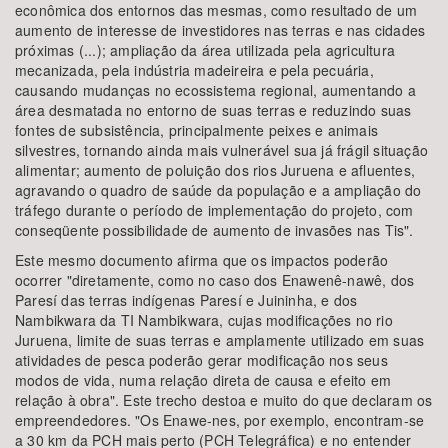
econômica dos entornos das mesmas, como resultado de um
aumento de interesse de investidores nas terras e nas cidades
próximas (...); ampliação da área utilizada pela agricultura
mecanizada, pela indústria madeireira e pela pecuária,
causando mudanças no ecossistema regional, aumentando a
área desmatada no entorno de suas terras e reduzindo suas
fontes de subsistência, principalmente peixes e animais
silvestres, tornando ainda mais vulnerável sua já frágil situação
alimentar; aumento de poluição dos rios Juruena e afluentes,
agravando o quadro de saúde da população e a ampliação do
tráfego durante o período de implementação do projeto, com
conseqüente possibilidade de aumento de invasões nas Tis".
Este mesmo documento afirma que os impactos poderão
ocorrer "diretamente, como no caso dos Enawenê-nawê, dos
Paresí das terras indígenas Paresí e Juininha, e dos
Nambikwara da TI Nambikwara, cujas modificações no rio
Juruena, limite de suas terras e amplamente utilizado em suas
atividades de pesca poderão gerar modificação nos seus
modos de vida, numa relação direta de causa e efeito em
relação à obra". Este trecho destoa e muito do que declaram os
empreendedores. "Os Enawe-nes, por exemplo, encontram-se
a 30 km da PCH mais perto (PCH Telegráfica) e no entender