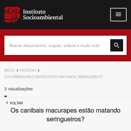
Pular
para
o
conteúdo
principal
Data do Documento
INÍCIO
NOTÍCIAS
OS CANIBAIS MACURAPES ESTÃO MATANDO SERINGUEIROS?
3
visualizações
Até
VOLTAR
Os canibais macurapes estão matando
seringueiros?
Povo Indígena