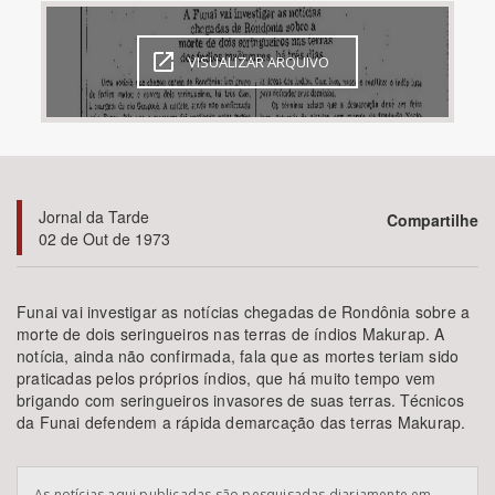
Bioma / Bacia
VISUALIZAR ARQUIVO
Tema
Subtema
Jornal da Tarde
Compartilhe
Área de Levantamento
02 de Out de 1973
Área Protegida
Funai vai investigar as notícias chegadas de Rondônia sobre a
morte de dois seringueiros nas terras de índios Makurap. A
notícia, ainda não confirmada, fala que as mortes teriam sido
BUSCAR
praticadas pelos próprios índios, que há muito tempo vem
brigando com seringueiros invasores de suas terras. Técnicos
da Funai defendem a rápida demarcação das terras Makurap.
As notícias aqui publicadas são pesquisadas diariamente em