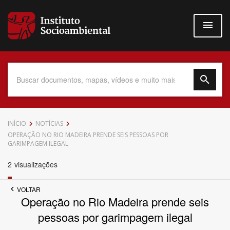
Pular
para
o
conteúdo
principal
Data do Documento
INÍCIO
NOTÍCIAS
OPERAÇÃO NO RIO MADEIRA PRENDE SEIS PESSOAS POR
GARIMPAGEM ILEGAL
2
visualizações
Até
VOLTAR
Operação no Rio Madeira prende seis
pessoas por garimpagem ilegal
Povo Indígena