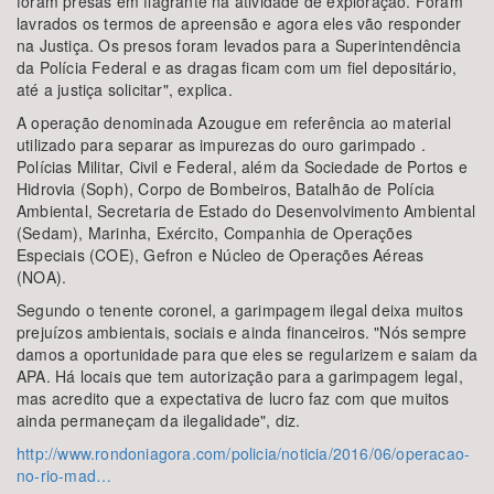
foram presas em flagrante na atividade de exploração. Foram
lavrados os termos de apreensão e agora eles vão responder
na Justiça. Os presos foram levados para a Superintendência
da Polícia Federal e as dragas ficam com um fiel depositário,
até a justiça solicitar", explica.
A operação denominada Azougue em referência ao material
utilizado para separar as impurezas do ouro garimpado .
Polícias Militar, Civil e Federal, além da Sociedade de Portos e
Hidrovia (Soph), Corpo de Bombeiros, Batalhão de Polícia
Ambiental, Secretaria de Estado do Desenvolvimento Ambiental
(Sedam), Marinha, Exército, Companhia de Operações
Especiais (COE), Gefron e Núcleo de Operações Aéreas
(NOA).
Segundo o tenente coronel, a garimpagem ilegal deixa muitos
prejuízos ambientais, sociais e ainda financeiros. "Nós sempre
damos a oportunidade para que eles se regularizem e saiam da
APA. Há locais que tem autorização para a garimpagem legal,
mas acredito que a expectativa de lucro faz com que muitos
ainda permaneçam da ilegalidade", diz.
http://www.rondoniagora.com/policia/noticia/2016/06/operacao-
no-rio-mad…