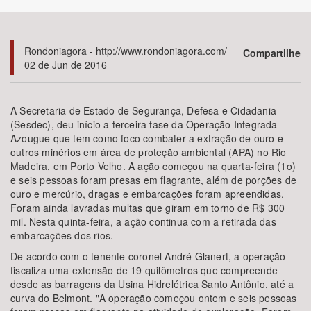
Bioma / Bacia
Rondoniagora - http://www.rondoniagora.com/
Compartilhe
02 de Jun de 2016
Tema
Subtema
A Secretaria de Estado de Segurança, Defesa e Cidadania
(Sesdec), deu início a terceira fase da Operação Integrada
Azougue que tem como foco combater a extração de ouro e
Área de Levantamento
outros minérios em área de proteção ambiental (APA) no Rio
Madeira, em Porto Velho. A ação começou na quarta-feira (1o)
Área Protegida
e seis pessoas foram presas em flagrante, além de porções de
ouro e mercúrio, dragas e embarcações foram apreendidas.
Foram ainda lavradas multas que giram em torno de R$ 300
mil. Nesta quinta-feira, a ação continua com a retirada das
BUSCAR
embarcações dos rios.
De acordo com o tenente coronel André Glanert, a operação
fiscaliza uma extensão de 19 quilômetros que compreende
desde as barragens da Usina Hidrelétrica Santo Antônio, até a
curva do Belmont. "A operação começou ontem e seis pessoas