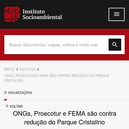
Pular
para
o
conteúdo
principal
Data do Documento
INÍCIO
NOTÍCIAS
ONGS, PROECOTUR E FEMA SÃO CONTRA REDUÇÃO DO PARQUE
CRISTALINO
0
visualizações
Até
VOLTAR
ONGs, Proecotur e FEMA são contra
redução do Parque Cristalino
Povo Indígena