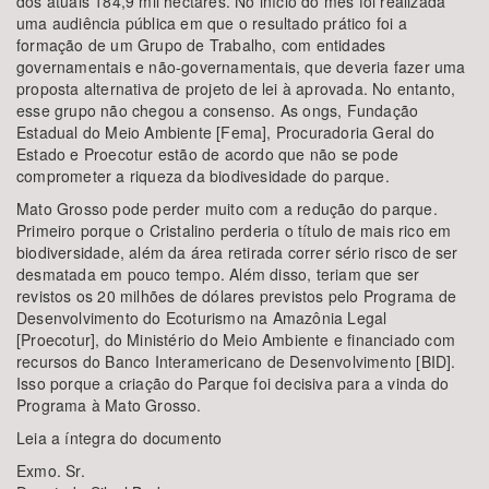
dos atuais 184,9 mil hectares. No início do mês foi realizada
uma audiência pública em que o resultado prático foi a
formação de um Grupo de Trabalho, com entidades
governamentais e não-governamentais, que deveria fazer uma
proposta alternativa de projeto de lei à aprovada. No entanto,
esse grupo não chegou a consenso. As ongs, Fundação
Estadual do Meio Ambiente [Fema], Procuradoria Geral do
Estado e Proecotur estão de acordo que não se pode
comprometer a riqueza da biodivesidade do parque.
Mato Grosso pode perder muito com a redução do parque.
Primeiro porque o Cristalino perderia o título de mais rico em
biodiversidade, além da área retirada correr sério risco de ser
desmatada em pouco tempo. Além disso, teriam que ser
revistos os 20 milhões de dólares previstos pelo Programa de
Desenvolvimento do Ecoturismo na Amazônia Legal
[Proecotur], do Ministério do Meio Ambiente e financiado com
recursos do Banco Interamericano de Desenvolvimento [BID].
Isso porque a criação do Parque foi decisiva para a vinda do
Programa à Mato Grosso.
Leia a íntegra do documento
Exmo. Sr.