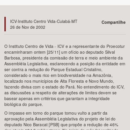
Bioma / Bacia
ICV-Instituto Centro Vida-Cuiabá-MT
Compartilhe
26 de Nov de 2002
Tema
Subtema
O Instituto Centro de Vida - ICV e a representante do Proecotur
encaminharam ontem [25/11] um ofício ao deputado Silval
Barbosa, presidente da comissão de terra e meio ambiente da
Área de Levantamento
Assembléia Legislativa, esclarecendo a posição da entidade em
ser contra a redução do Parque Estadual Cristalino,
Área Protegida
considerado o mais rico em biodiversidade na Amazônia,
localizado nos municípios de Alta Floresta e Novo Mundo,
fazendo divisa com o estado do Pará. No entendimento do ICV,
as discussões a respeito de alterações de limites devem se
BUSCAR
basear apenas em critérios que garantam a integridade
biológica do parque.
O impasse em torno do parque tomou vulto a partir da
aprovação pela Assembléia Legislativa do projeto de lei do
deputado Nico Baracat [PSB] que propõe a redução de 46%