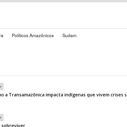
ra
Políticos Amazônicos
Sudam
br
o a Transamazônica impacta indígenas que vivem crises s
br
e sobreviver