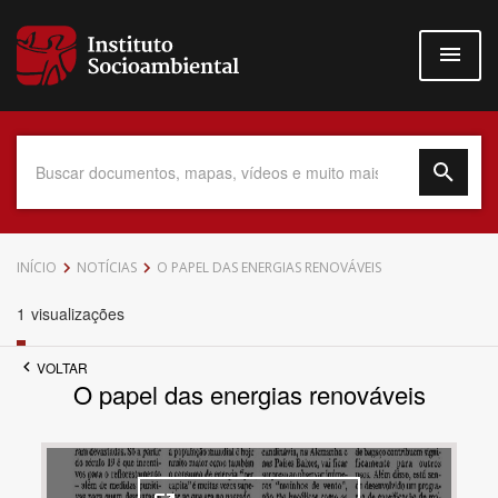
Pular
para
o
conteúdo
principal
Data do Documento
INÍCIO
NOTÍCIAS
O PAPEL DAS ENERGIAS RENOVÁVEIS
1
visualizações
VOLTAR
Até
O papel das energias renováveis
Povo Indígena