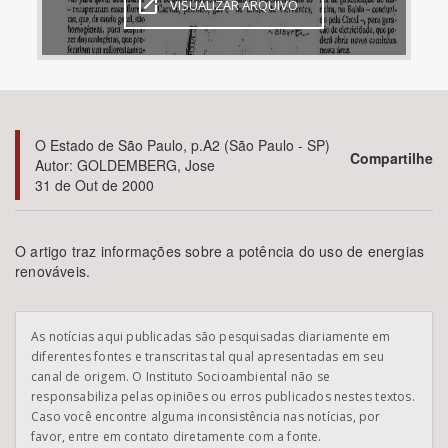
VISUALIZAR ARQUIVO
Bioma / Bacia
Tema
O Estado de São Paulo, p.A2 (São Paulo - SP)
Subtema
Compartilhe
Autor: GOLDEMBERG, Jose
31 de Out de 2000
Área de Levantamento
O artigo traz informações sobre a potência do uso de energias
Área Protegida
renováveis.
BUSCAR
As notícias aqui publicadas são pesquisadas diariamente em
diferentes fontes e transcritas tal qual apresentadas em seu
canal de origem. O Instituto Socioambiental não se
responsabiliza pelas opiniões ou erros publicados nestes textos.
Caso você encontre alguma inconsistência nas notícias, por
favor, entre em contato diretamente com a fonte.