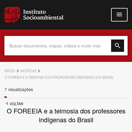
Pular
para
o
conteúdo
principal
Data do Documento
INÍCIO
NOTÍCIAS
O FOREEIA E A TEIMOSIA DOS PROFESSORES INDÍGENAS DO BRASIL
7
visualizações
Até
VOLTAR
O FOREEIA e a teimosia dos professores
indígenas do Brasil
Povo Indígena