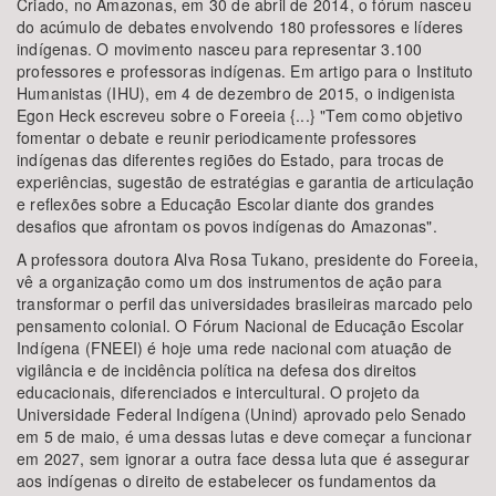
Criado, no Amazonas, em 30 de abril de 2014, o fórum nasceu
do acúmulo de debates envolvendo 180 professores e líderes
indígenas. O movimento nasceu para representar 3.100
professores e professoras indígenas. Em artigo para o Instituto
Humanistas (IHU), em 4 de dezembro de 2015, o indigenista
Egon Heck escreveu sobre o Foreeia {...} "Tem como objetivo
fomentar o debate e reunir periodicamente professores
indígenas das diferentes regiões do Estado, para trocas de
experiências, sugestão de estratégias e garantia de articulação
e reflexões sobre a Educação Escolar diante dos grandes
desafios que afrontam os povos indígenas do Amazonas".
A professora doutora Alva Rosa Tukano, presidente do Foreeia,
vê a organização como um dos instrumentos de ação para
transformar o perfil das universidades brasileiras marcado pelo
pensamento colonial. O Fórum Nacional de Educação Escolar
Indígena (FNEEI) é hoje uma rede nacional com atuação de
vigilância e de incidência política na defesa dos direitos
educacionais, diferenciados e intercultural. O projeto da
Universidade Federal Indígena (Unind) aprovado pelo Senado
em 5 de maio, é uma dessas lutas e deve começar a funcionar
em 2027, sem ignorar a outra face dessa luta que é assegurar
aos indígenas o direito de estabelecer os fundamentos da