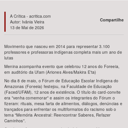
Bioma / Bacia
A Crítica - acritica.com
Compartilhe
Autor: Ivânia Vieira
13 de Mai de 2026
Tema
Subtema
Movimento que nasceu em 2014 para representar 3.100
professores e professoras indígenas completa mais um ano de
lutas
Área de Levantamento
Menina acompanha evento que celebrou 12 anos do Foreeia,
em auditório da Ufam (Ariones Alves/Makira E'ta)
Área Protegida
No dia 8 de maio, o Fórum de Educação Escolar Indígena do
Amazonas (Foreeia) festejou, na Faculdade de Educação
(Faced/UFAM), 12 anos de existência. O título do card-convite
BUSCAR
era "venha comemorar" e assim os integrantes do Fórum o
fizeram: rituais, mesa farta de alimentos, diálogos, denúncias e
trançados para enfrentar os multiformatos do racismo sob o
tema "Memória Ancestral: Reencontrar Saberes, Refazer
Caminhos".