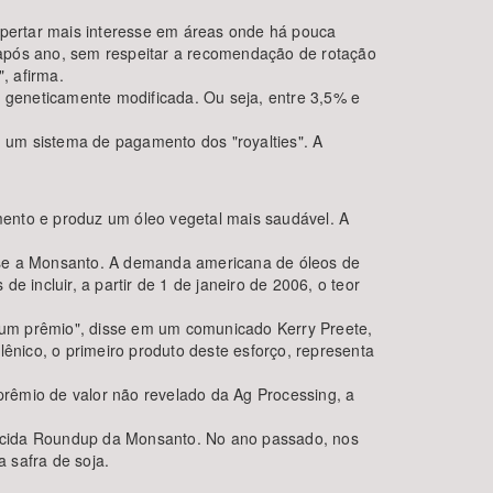
espertar mais interesse em áreas onde há pouca
o após ano, sem respeitar a recomendação de rotação
, afirma.
a geneticamente modificada. Ou seja, entre 3,5% e
, um sistema de pagamento dos "royalties". A
ento e produz um óleo vegetal mais saudável. A
.
sse a Monsanto. A demanda americana de óleos de
 incluir, a partir de 1 de janeiro de 2006, o teor
 um prêmio", disse em um comunicado Kerry Preete,
ênico, o primeiro produto deste esforço, representa
rêmio de valor não revelado da Ag Processing, a
rbicida Roundup da Monsanto. No ano passado, nos
 safra de soja.