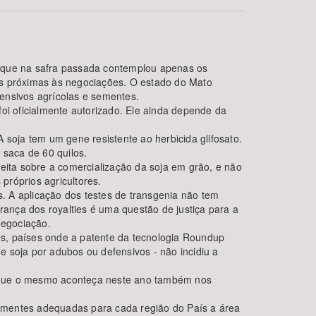
, que na safra passada contemplou apenas os
es próximas às negociações. O estado do Mato
fensivos agrícolas e sementes.
oi oficialmente autorizado. Ele ainda depende da
 soja tem um gene resistente ao herbicida glifosato.
 saca de 60 quilos.
BUSCAR
eita sobre a comercialização da soja em grão, e não
próprios agricultores.
s. A aplicação dos testes de transgenia não tem
rança dos royalties é uma questão de justiça para a
negociação.
os, países onde a patente da tecnologia Roundup
 soja por adubos ou defensivos - não incidiu a
e que o mesmo aconteça neste ano também nos
ementes adequadas para cada região do País a área