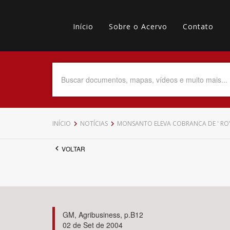
Pular
Main
para
o
Início
Sobre o Acervo
Contato
navigation
Menu
conteúdo
principal
secundário
Data do Documento
Até
INÍCIO
NOTÍCIAS
MONSANTO ELEVA COBRANCA DE ' RO
VOLTAR
Povo Indígena
GM, Agribusiness, p.B12
02 de Set de 2004
Tema