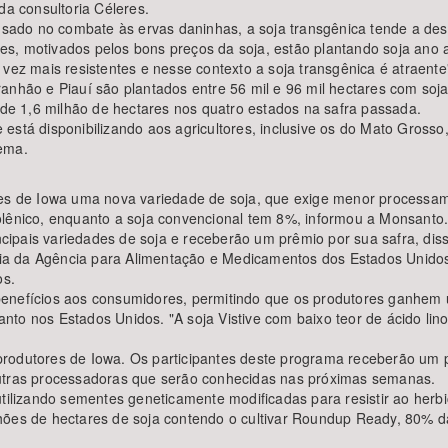
da consultoria Céleres.
a usado no combate às ervas daninhas, a soja transgênica tende a d
tores, motivados pelos bons preços da soja, estão plantando soja an
vez mais resistentes e nesse contexto a soja transgênica é atraente"
anhão e Piauí são plantados entre 56 mil e 96 mil hectares com soj
i de 1,6 milhão de hectares nos quatro estados na safra passada.
está disponibilizando aos agricultores, inclusive os do Mato Grosso
tema.
res de Iowa uma nova variedade de soja, que exige menor processam
olênico, enquanto a soja convencional tem 8%, informou a Monsanto
cipais variedades de soja e receberão um prêmio por sua safra, di
cia da Agência para Alimentação e Medicamentos dos Estados Unidos de
os.
benefícios aos consumidores, permitindo que os produtores ganhem
to nos Estados Unidos. "A soja Vistive com baixo teor de ácido linol
rodutores de Iowa. Os participantes deste programa receberão um p
outras processadoras que serão conhecidas nas próximas semanas.
 utilizando sementes geneticamente modificadas para resistir ao he
hões de hectares de soja contendo o cultivar Roundup Ready, 80% da