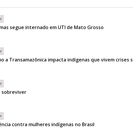
br
 mas segue internado em UTI de Mato Grosso
br
o a Transamazônica impacta indígenas que vivem crises s
br
e sobreviver
br
lência contra mulheres indígenas no Brasil