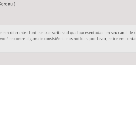
 Gerdau )
 em diferentes fontes e transcritas tal qual apresentadas em seu canal de 
você encontre alguma inconsistência nas notícias, por favor, entre em cont