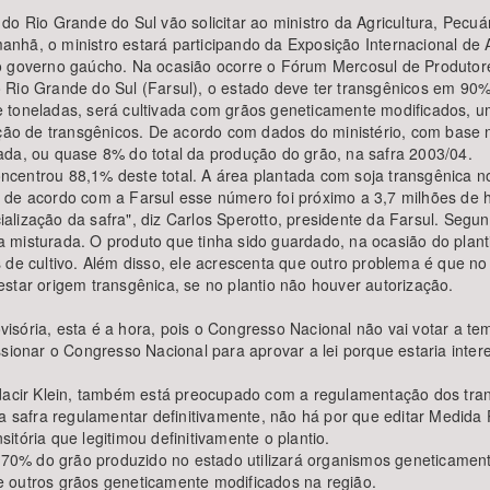
do Rio Grande do Sul vão solicitar ao ministro da Agricultura, Pecuá
Amanhã, o ministro estará participando da Exposição Internacional de
o governo gaúcho. Na ocasião ocorre o Fórum Mercosul de Produtor
 Rio Grande do Sul (Farsul), o estado deve ter transgênicos em 90%
 toneladas, será cultivada com grãos geneticamente modificados, u
ação de transgênicos. De acordo com dados do ministério, com base n
ada, ou quase 8% do total da produção do grão, na safra 2003/04.
centrou 88,1% deste total. A área plantada com soja transgênica no
 de acordo com a Farsul esse número foi próximo a 3,7 milhões de 
cialização da safra", diz Carlos Sperotto, presidente da Farsul. Segu
misturada. O produto que tinha sido guardado, na ocasião do plantio
s de cultivo. Além disso, ele acrescenta que outro problema é que
star origem transgênica, se no plantio não houver autorização.
sória, esta é a hora, pois o Congresso Nacional não vai votar a tem
ssionar o Congresso Nacional para aprovar a lei porque estaria int
dacir Klein, também está preocupado com a regulamentação dos trans
a safra regulamentar definitivamente, não há por que editar Medida P
tória que legitimou definitivamente o plantio.
o, 70% do grão produzido no estado utilizará organismos geneticam
 outros grãos geneticamente modificados na região.