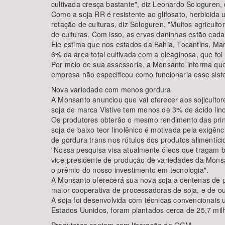
cultivada cresça bastante", diz Leonardo Sologuren, 
Como a soja RR é resistente ao glifosato, herbicid
rotação de culturas, diz Sologuren. "Muitos agricul
de culturas. Com isso, as ervas daninhas estão cada 
Ele estima que nos estados da Bahia, Tocantins, Mar
6% da área total cultivada com a oleaginosa, que fo
Por meio de sua assessoria, a Monsanto informa que 
empresa não especificou como funcionaria esse sis
Nova variedade com menos gordura
A Monsanto anunciou que vai oferecer aos sojiculto
soja de marca Vistive tem menos de 3% de ácido lin
Os produtores obterão o mesmo rendimento das prin
soja de baixo teor linolênico é motivada pela exigên
de gordura trans nos rótulos dos produtos alimentíci
"Nossa pesquisa visa atualmente óleos que tragam 
vice-presidente de produção de variedades da Monsan
o prêmio do nosso investimento em tecnologia".
A Monsanto oferecerá sua nova soja a centenas de p
maior cooperativa de processadoras de soja, e de 
A soja foi desenvolvida com técnicas convencionais
Estados Uunidos, foram plantados cerca de 25,7 mil