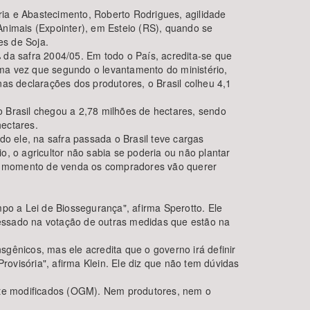
ria e Abastecimento, Roberto Rodrigues, agilidade
 Animais (Expointer), em Esteio (RS), quando se
es de Soja.
 da safra 2004/05. Em todo o País, acredita-se que
ma vez que segundo o levantamento do ministério,
as declarações dos produtores, o Brasil colheu 4,1
 Brasil chegou a 2,78 milhões de hectares, sendo
hectares.
ndo ele, na safra passada o Brasil teve cargas
, o agricultor não sabia se poderia ou não plantar
 no momento de venda os compradores vão querer
po a Lei de Biossegurança", afirma Sperotto. Ele
eressado na votação de outras medidas que estão na
gênicos, mas ele acredita que o governo irá definir
rovisória", afirma Klein. Ele diz que não tem dúvidas
ente modificados (OGM). Nem produtores, nem o