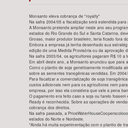
Monsanto eleva cobrança de "royalty"
Na safra 2004/05 a fiscalização será estendida para
A Monsanto pretende ampliar neste ano seu program
Área de Levantamento
estados do Rio Grande do Sul e Santa Catarina, dev
Grosso, maior produtor brasileiro, teria ficado fora
Embora a empresa já tenha desenhado sua estratégia 
edição de uma Medida Provisória ou da aprovação d
Na safra 2003/04, os agricultores pagaram R$ 10 a t
Em abril deste ano, a Monsanto anunciou que para a 
Como o plantio de soja geneticamente modificada ain
sobre as sementes transgênicas vendidas. Em 2004/0
Para fiscalizar a comercialização de soja transgênic
custos adicionais nem para os agricultores nem para
empresa, por isso ela considera que vale a pena ban
O pagamento era feito caso a soja ou farelo fossem
Ready é reconhecida. Sobre as operações de vendas a
cobrança dos direitos.
Na safra passada, a PriceWaterHouseCooperscolocou
estados do Norte e Nordeste.
"Ainda há muita experimentação com o plantio de t