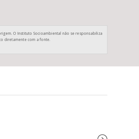
origem. O Instituto Socioambiental não se responsabiliza
ato diretamente com a fonte.