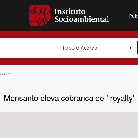
Pub
Todo o Acervo
YALTY'
Monsanto eleva cobranca de ' royalty'
Bioma / Bacia
Subtema