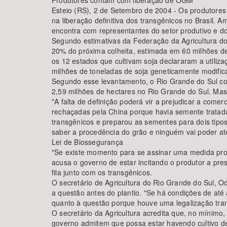
Produtores contam com liberação de OGM
Esteio (RS), 2 de Setembro de 2004 - Os produtores 
na liberação definitiva dos transgênicos no Brasil. 
encontra com representantes do setor produtivo e d
Segundo estimativas da Federação da Agricultura do
20% do próxima colheita, estimada em 60 milhões de
os 12 estados que cultivam soja declararam a utiliz
milhões de toneladas de soja geneticamente modific
Segundo esse levantamento, o Rio Grande do Sul con
2,59 milhões de hectares no Rio Grande do Sul. Mas
"A falta de definição poderá vir a prejudicar a comer
rechaçadas pela China porque havia semente tratada 
transgênicos e preparou as sementes para dois tipo
saber a procedência do grão e ninguém vai poder ate
Lei de Biossegurança
"Se existe momento para se assinar uma medida provi
acusa o governo de estar incitando o produtor a pre
fila junto com os transgênicos.
O secretário de Agricultura do Rio Grande do Sul, O
a questão antes do plantio. "Se há condições de até 
quanto à questão porque houve uma legalização transi
O secretário da Agricultura acredita que, no mínim
governo admitem que possa estar havendo cultivo de