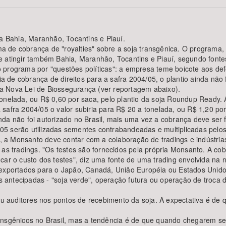
 a Bahia, Maranhão, Tocantins e Piauí.
a de cobrança de "royalties" sobre a soja transgênica. O programa
Área Protegida
e atingir também Bahia, Maranhão, Tocantins e Piauí, segundo font
 do programa por "questões políticas": a empresa teme boicote aos de
de cobrança de direitos para a safra 2004/05, o plantio ainda não f
a Nova Lei de Biossegurança (ver reportagem abaixo).
onelada, ou R$ 0,60 por saca, pelo plantio da soja Roundup Ready. A
safra 2004/05 o valor subiria para R$ 20 a tonelada, ou R$ 1,20 por
da não foi autorizado no Brasil, mais uma vez a cobrança deve ser f
5 serão utilizadas sementes contrabandeadas e multiplicadas pelos 
a, a Monsanto deve contar com a colaboração de tradings e indústria
 as tradings. "Os testes são fornecidos pela própria Monsanto. A cob
car o custo dos testes", diz uma fonte de uma trading envolvida na 
 exportados para o Japão, Canadá, União Européia ou Estados Unid
ntecipadas - "soja verde", operação futura ou operação de troca de
 auditores nos pontos de recebimento da soja. A expectativa é d
ransgênicos no Brasil, mas a tendência é de que quando chegarem s