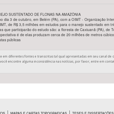
ANEJO SUSTENTADO DE FLONAS NA AMAZÔNIA
mo dia 3 de outubro, em Belém (PA), com a OIMT - Organização Inter
IMT, de R$ 3,5 milhões em estudos para o manejo sustentado em trê
Área Protegida
as que participarão do estudo são: a floresta de Caxiuanã (PA), de T
xpectativa é de elas produzam cerca de 20 milhões de metros cúbic
stas públicas
 em diferentes fontes e transcritas tal qual apresentadas em seu canal de 
você encontre alguma inconsistência nas notícias, por favor, entre em cont
TOS
MAPAS E CARTAS TOPOGRAFICAS
TESES E DISSERTAÇÕES