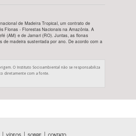
nacional de Madeira Tropical, um contrato de
s Flonas - Florestas Nacionais na Amazônia. A
efé (AM) e de Jamari (RO). Juntas, as flonas
os de madeira sustentada por ano. De acordo com a
BUSCAR
origem. O Instituto Socioambiental não se responsabiliza
ato diretamente com a fonte.
VÍDEOS
SOBRE
CONTATO