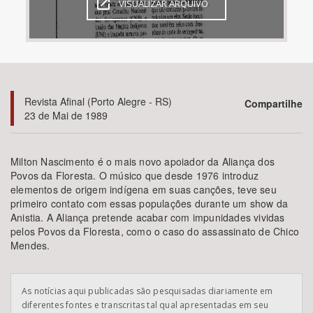
VISUALIZAR ARQUIVO
Bioma / Bacia
Tema
Revista Afinal (Porto Alegre - RS)
Compartilhe
Subtema
23 de Mai de 1989
Área de Levantamento
Milton Nascimento é o mais novo apoiador da Aliança dos
Povos da Floresta. O músico que desde 1976 introduz
Área Protegida
elementos de origem indígena em suas canções, teve seu
primeiro contato com essas populações durante um show da
Anistia. A Aliança pretende acabar com impunidades vividas
BUSCAR
pelos Povos da Floresta, como o caso do assassinato de Chico
Mendes.
As notícias aqui publicadas são pesquisadas diariamente em
diferentes fontes e transcritas tal qual apresentadas em seu