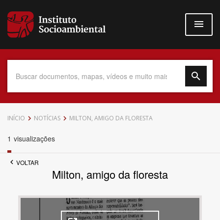
Pular
para
o
conteúdo
principal
Data do Documento
INÍCIO
NOTÍCIAS
MILTON, AMIGO DA FLORESTA
1
visualizações
VOLTAR
Até
Milton, amigo da floresta
Povo Indígena