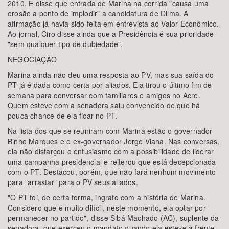
2010. E disse que entrada de Marina na corrida "causa uma
erosão a ponto de implodir" a candidatura de Dilma. A
afirmação já havia sido feita em entrevista ao Valor Econômico.
Ao jornal, Ciro disse ainda que a Presidência é sua prioridade
"sem qualquer tipo de dubiedade".
NEGOCIAÇÃO
Marina ainda não deu uma resposta ao PV, mas sua saída do
PT já é dada como certa por aliados. Ela tirou o último fim de
semana para conversar com familiares e amigos no Acre.
Quem esteve com a senadora saiu convencido de que há
pouca chance de ela ficar no PT.
Na lista dos que se reuniram com Marina estão o governador
Binho Marques e o ex-governador Jorge Viana. Nas conversas,
ela não disfarçou o entusiasmo com a possibilidade de liderar
uma campanha presidencial e reiterou que está decepcionada
com o PT. Destacou, porém, que não fará nenhum movimento
para "arrastar" para o PV seus aliados.
"O PT foi, de certa forma, ingrato com a história de Marina.
Considero que é muito difícil, neste momento, ela optar por
permanecer no partido", disse Sibá Machado (AC), suplente da
senadora, que exerceu o mandato quando ela esteve à frente