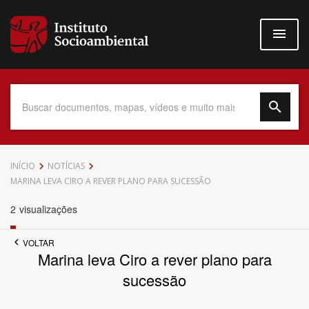
Pular
para
o
conteúdo
principal
Data do Documento
INÍCIO
NOTÍCIAS
MARINA LEVA CIRO A REVER PLANO PARA SUCESSÃO
2
visualizações
Até
VOLTAR
Marina leva Ciro a rever plano para
sucessão
Povo Indígena