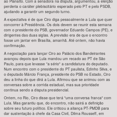
ao Planalto. Com a senadora na disputa, argumentou, a eleição
perderia o caráter plebiscitário esperado pelo PT e pelo PSDB,
ajudando a garantir um segundo turno.
A expectativa é de que Ciro diga pessoalmente a Lula que quer
concorrer à Presidência. Os dois devem se reunir esta semana
com o presidente do PSB, governador Eduardo Campos (PE), e
dirigentes das duas siglas. A previsão era de que o encontro
fosse um jantar em Brasília, amanhã. Até ontem, não havia
confirmação.
A negociação para lançar Ciro ao Palácio dos Bandeirantes
avançou depois que Lula mandou um recado ao PT de São
Paulo, para que levasse "a sério" a candidatura do deputado.
Num encontro com o presidente do PT paulista, Edinho Silva, e
o deputado Márcio França, presidente do PSB no Estado, Ciro
deu a linha do que dirá a Lula. Afirmou que se animou com as
conversas sobre a corrida estadual, mas sua prioridade
continua sendo a disputa presidencial.
Ontem, no Rio, Ciro disse que terá "uma conversa franca" com
Lula. Mas garantiu que, do encontro, não sairá a definição
sobre seu futuro político. Ele criticou a aliança PT-PMDB para
dar sustentação à chefe da Casa Civil, Dilma Rousseff, em