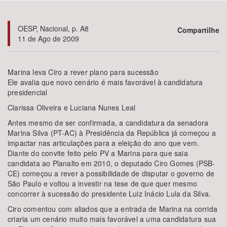
Bioma / Bacia
OESP, Nacional, p. A8
Compartilhe
11 de Ago de 2009
Tema
Marina leva Ciro a rever plano para sucessão
Subtema
Ele avalia que novo cenário é mais favorável à candidatura
presidencial
Área de Levantamento
Clarissa Oliveira e Luciana Nunes Leal
Antes mesmo de ser confirmada, a candidatura da senadora
Área Protegida
Marina Silva (PT-AC) à Presidência da República já começou a
impactar nas articulações para a eleição do ano que vem.
Diante do convite feito pelo PV a Marina para que saia
candidata ao Planalto em 2010, o deputado Ciro Gomes (PSB-
BUSCAR
CE) começou a rever a possibilidade de disputar o governo de
São Paulo e voltou a investir na tese de que quer mesmo
concorrer à sucessão do presidente Luiz Inácio Lula da Silva.
Ciro comentou com aliados que a entrada de Marina na corrida
criaria um cenário muito mais favorável a uma candidatura sua