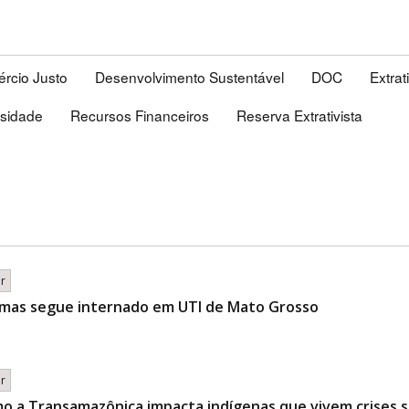
rcio Justo
Desenvolvimento Sustentável
DOC
Extrat
rsidade
Recursos Financeiros
Reserva Extrativista
br
 mas segue internado em UTI de Mato Grosso
br
o a Transamazônica impacta indígenas que vivem crises s