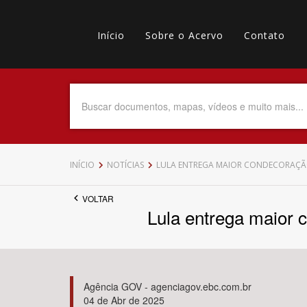
Pular
Main
para
o
Início
Sobre o Acervo
Contato
navigation
Menu
conteúdo
principal
secundário
Data do Documento
Até
INÍCIO
NOTÍCIAS
LULA ENTREGA MAIOR CONDECORAÇÃO 
VOLTAR
Lula entrega maior 
Povo Indígena
Agência GOV - agenciagov.ebc.com.br
04 de Abr de 2025
Tema