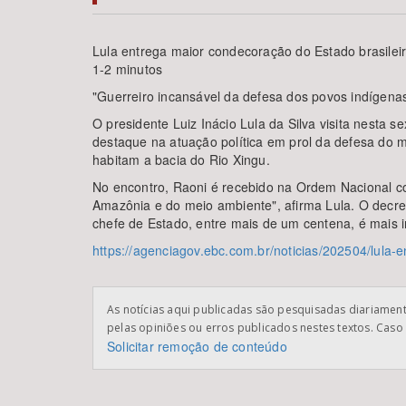
Lula entrega maior condecoração do Estado brasileir
1-2 minutos
Área de Levantamento
"Guerreiro incansável da defesa dos povos indígena
O presidente Luiz Inácio Lula da Silva visita nesta 
destaque na atuação política em prol da defesa do 
habitam a bacia do Rio Xingu.
No encontro, Raoni é recebido na Ordem Nacional co
Amazônia e do meio ambiente", afirma Lula. O decret
chefe de Estado, entre mais de um centena, é mais 
https://agenciagov.ebc.com.br/noticias/202504/lula
As notícias aqui publicadas são pesquisadas diariamente
pelas opiniões ou erros publicados nestes textos. Caso 
Solicitar remoção de conteúdo