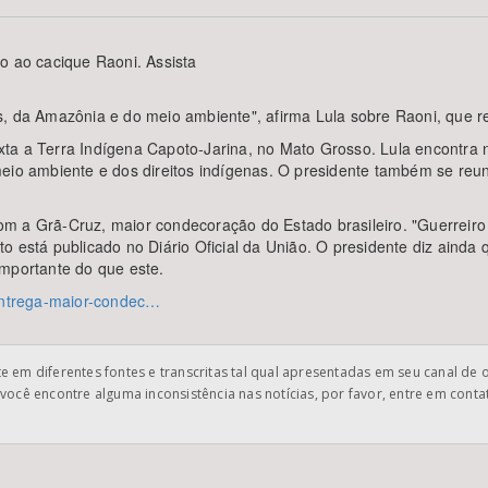
o ao cacique Raoni. Assista
Área Protegida
s, da Amazônia e do meio ambiente", afirma Lula sobre Raoni, que
sexta a Terra Indígena Capoto-Jarina, no Mato Grosso. Lula encontra
meio ambiente e dos direitos indígenas. O presidente também se reu
m a Grã-Cruz, maior condecoração do Estado brasileiro. "Guerreiro
o está publicado no Diário Oficial da União. O presidente diz aind
importante do que este.
-entrega-maior-condec…
 em diferentes fontes e transcritas tal qual apresentadas em seu canal de 
você encontre alguma inconsistência nas notícias, por favor, entre em cont