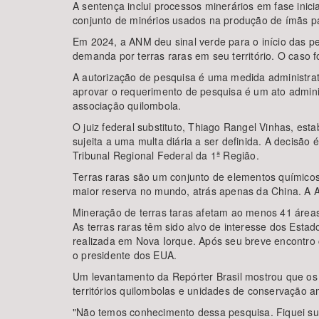
A sentença inclui processos minerários em fase inici
conjunto de minérios usados na produção de ímãs para
Em 2024, a ANM deu sinal verde para o início das p
demanda por terras raras em seu território. O caso fo
A autorização de pesquisa é uma medida administrati
aprovar o requerimento de pesquisa é um ato admin
associação quilombola.
O juiz federal substituto, Thiago Rangel Vinhas, e
sujeita a uma multa diária a ser definida. A decisã
Tribunal Regional Federal da 1ª Região.
Terras raras são um conjunto de elementos químicos
maior reserva no mundo, atrás apenas da China. A 
Mineração de terras taras afetam ao menos 41 área
As terras raras têm sido alvo de interesse dos Est
realizada em Nova Iorque. Após seu breve encontro
o presidente dos EUA.
Um levantamento da Repórter Brasil mostrou que os 
territórios quilombolas e unidades de conservação 
"Não temos conhecimento dessa pesquisa. Fiquei sur