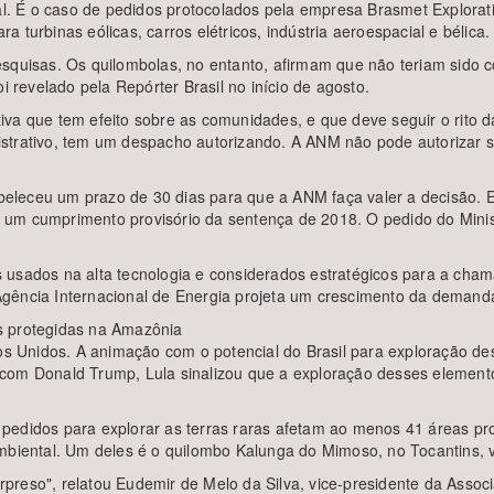
al. É o caso de pedidos protocolados pela empresa Brasmet Exploratio
 turbinas eólicas, carros elétricos, indústria aeroespacial e bélica.
esquisas. Os quilombolas, no entanto, afirmam que não teriam sido 
i revelado pela Repórter Brasil no início de agosto.
va que tem efeito sobre as comunidades, e que deve seguir o rito d
istrativo, tem um despacho autorizando. A ANM não pode autorizar 
stabeleceu um prazo de 30 dias para que a ANM faça valer a decisão
o é um cumprimento provisório da sentença de 2018. O pedido do Mini
 usados na alta tecnologia e considerados estratégicos para a cham
Agência Internacional de Energia projeta um crescimento da demand
s protegidas na Amazônia
ados Unidos. A animação com o potencial do Brasil para exploração 
 com Donald Trump, Lula sinalizou que a exploração desses eleme
pedidos para explorar as terras raras afetam ao menos 41 áreas pro
ambiental. Um deles é o quilombo Kalunga do Mimoso, no Tocantins, 
preso", relatou Eudemir de Melo da Silva, vice-presidente da Assoc