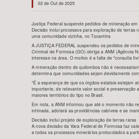
02 de Out de 2025
Justiça Federal suspende pedidos de mineração em
Decisão inclui processos para exploração de terras 
Área de Levantamento
uma comunidade vizinha, no Tocantins
A JUSTIÇA FEDERAL suspendeu os pedidos de mineraçã
Criminal de Formosa (GO) obriga a ANM (Agência Nac
interesse na área. O motivo é a falta de "consulta 
A mineração dentro de quilombos não é necessariame
determina que comunidades sejam devidamente comun
"É a esperança de que os órgãos estatais estejam at
importante, de relevante valor social e preservaçã
maiores territórios do tipo no Brasil.
Em nota, a ANM informou que até o momento não re
intimada, adotará as providências cabíveis e se manif
Decisão inclui projeto de exploração de terras raras
A nova decisão da Vara Federal de Formosa faz valer
a todos os processos minerários protocolados a part