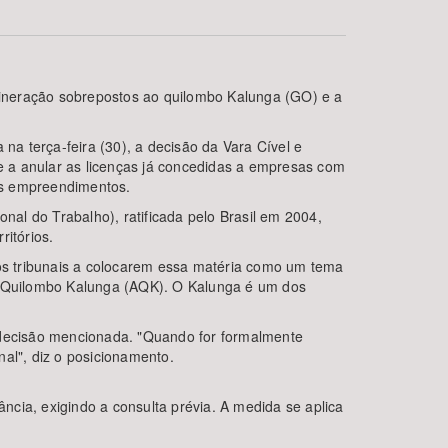
 mineração sobrepostos ao quilombo Kalunga (GO) e a
a terça-feira (30), a decisão da Vara Cível e
 a anular as licenças já concedidas a empresas com
dos empreendimentos.
al do Trabalho), ratificada pelo Brasil em 2004,
BUSCAR
itórios.
ros tribunais a colocarem essa matéria como um tema
ão Quilombo Kalunga (AQK). O Kalunga é um dos
decisão mencionada. "Quando for formalmente
nal", diz o posicionamento.
cia, exigindo a consulta prévia. A medida se aplica