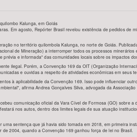
 quilombo Kalunga, em Goiás
raras. Em agosto, Repórter Brasil revelou existência de pedidos de
Área Protegida
o no território quilombola Kalunga, no norte de Goiás. Publicada n
ional de Mineração) a interromper todos os processos minerários e
livre prévia e informada" das comunidades locais sobre os impactos 
nte ilegal. Porém, a Convenção 169 da OIT (Organização Internacion
icadas e ouvidas a respeito de atividades econômicas em seus terr
entos à aplicabilidade da Convenção 169. Isso pode influenciar out
o ambiental", afirma Andrea Gonçalves Silva, advogada da Associaç
cebeu comunicação oficial da Vara Cível de Formosa (GO) sobre a 
estará nos autos, dentro dos limites legais de sua atuação institucio
 uma sentença que já havia sido tomada em 2018, em primeira instân
ir de 2004, quando a Convenção 169 ganhou força de lei no Brasil.