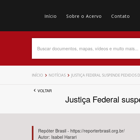
Pular
Main
para
o
Início
Sobre o Acervo
Contato
navigation
Menu
conteúdo
principal
secundário
Data do Documento
Até
INÍCIO
NOTÍCIAS
JUSTIÇA FEDERAL SUSPENDE PEDIDOS
VOLTAR
Justiça Federal sus
Povo Indígena
Repóter Brasil - https://reporterbrasil.org.br/
Autor: Isabel Harari
Tema