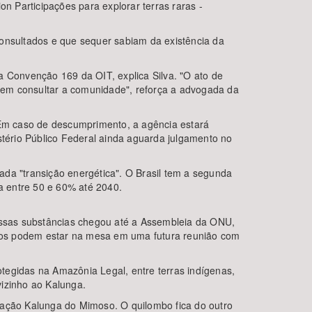
n Participações para explorar terras raras -
consultados e que sequer sabiam da existência da
a Convenção 169 da OIT, explica Silva. "O ato de
sem consultar a comunidade", reforça a advogada da
. Em caso de descumprimento, a agência estará
stério Público Federal ainda aguarda julgamento no
ada "transição energética". O Brasil tem a segunda
a entre 50 e 60% até 2040.
dessas substâncias chegou até a Assembleia da ONU,
ntos podem estar na mesa em uma futura reunião com
tegidas na Amazônia Legal, entre terras indígenas,
vizinho ao Kalunga.
iação Kalunga do Mimoso. O quilombo fica do outro