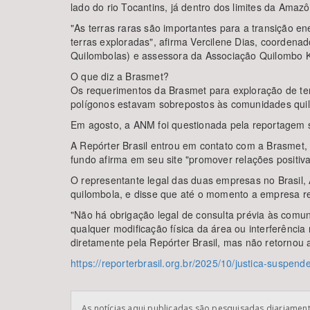
lado do rio Tocantins, já dentro dos limites da Amaz
"As terras raras são importantes para a transição e
terras exploradas", afirma Vercilene Dias, coorden
Quilombolas) e assessora da Associação Quilombo 
O que diz a Brasmet?
Os requerimentos da Brasmet para exploração de te
polígonos estavam sobrepostos às comunidades qui
Em agosto, a ANM foi questionada pela reportagem 
A Repórter Brasil entrou em contato com a Brasmet,
fundo afirma em seu site "promover relações positi
O representante legal das duas empresas no Brasil,
quilombola, e disse que até o momento a empresa rea
"Não há obrigação legal de consulta prévia às comun
qualquer modificação física da área ou interferência
diretamente pela Repórter Brasil, mas não retornou
https://reporterbrasil.org.br/2025/10/justica-suspe
As notícias aqui publicadas são pesquisadas diariamente