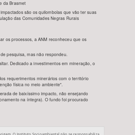
me da Brasmet
s impactados são os quilombolas que vão ter suas
ticulação das Comunidades Negras Rurais
isar os processos, a ANM reconheceu que os
 de pesquisa, mas não respondeu.
ltar. Dedicado a investimentos em mineração, o
os requerimentos minerários com o território
enção física no meio ambiente".
iderada de baixíssimo impacto, não ensejando
cionamento na íntegra). O fundo foi procurado
origem. O Instituto Socioambiental não se responsabiliza