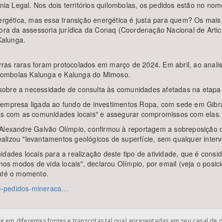
ônia Legal. Nos dois territórios quilombolas, os pedidos estão no no
nergética, mas essa transição energética é justa para quem? Os mai
adora da assessoria jurídica da Conaq (Coordenação Nacional de Ar
Kalunga.
rras raras foram protocolados em março de 2024. Em abril, ao anal
lombolas Kalunga e Kalunga do Mimoso.
sobre a necessidade de consulta às comunidades afetadas na etapa
 empresa ligada ao fundo de investimentos Ropa, com sede em Gibra
vas com as comunidades locais" e assegurar compromissos com elas.
 Alexandre Galvão Olímpio, confirmou à reportagem a sobreposição d
lizou "levantamentos geológicos de superfície, sem qualquer interv
idades locais para a realização deste tipo de atividade, que é cons
 nos modos de vida locais", declarou Olímpio, por email (veja o posi
 até o momento.
nde-pedidos-mineraca…
 em diferentes fontes e transcritas tal qual apresentadas em seu canal de 