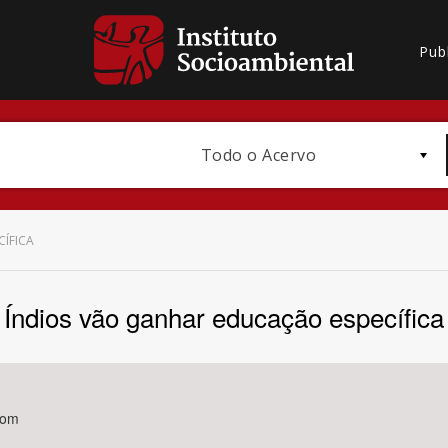
Pub
Todo o Acervo
ÍFICA
Índios vão ganhar educação específica
Bioma / Bacia
com
Subtema