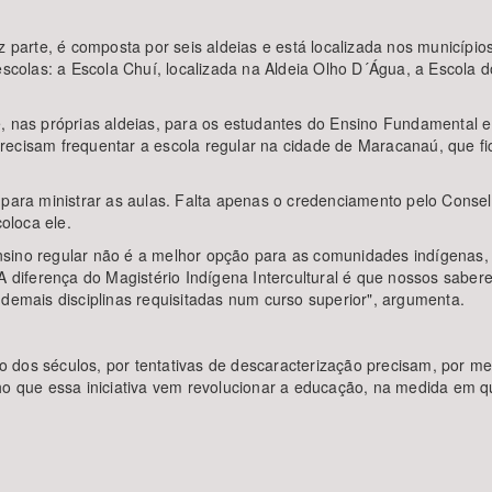
az parte, é composta por seis aldeias e está localizada nos municíp
escolas: a Escola Chuí, localizada na Aldeia Olho D´Água, a Escola d
e, nas próprias aldeias, para os estudantes do Ensino Fundamental 
ecisam frequentar a escola regular na cidade de Maracanaú, que fic
s para ministrar as aulas. Falta apenas o credenciamento pelo Co
coloca ele.
sino regular não é a melhor opção para as comunidades indígenas, p
A diferença do Magistério Indígena Intercultural é que nossos saberes
 demais disciplinas requisitadas num curso superior", argumenta.
 dos séculos, por tentativas de descaracterização precisam, por m
cho que essa iniciativa vem revolucionar a educação, na medida em 