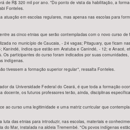
á de R$ 320 mil por ano. "Do ponto de vista da habilitação, a form
abi Fonteles.
e a atuação em escolas regulares, mas apenas nas escolas para form
 entre as cinco etnias que serão contempladas com o novo curso de 
calizada no município de Caucaia, - 24 vagas; Pitaguary, que ficam 
15; Kanindé, índios que estão em Aratuba e Canindé, - 12; e Anacé, 
. Os participantes do curso foram indicados por suas comunidades,
as indígenas.
não tivessem a formação superior regular", ressalta Fonteles.
nador da Universidade Federal do Ceará, é que toda a formação ocor
 docente, os futuros professores terão, ainda, disciplinas específic
e ao curso uma legitimidade e uma matriz curricular que contempla a
a luta das etnias para introduzir, nas escolas, materiais e conheci
ria do Mar, instalada na aldeia Tremembé. "Os povos indígenas estã