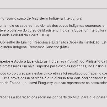
ior com o curso de Magistério Indígena Intercultural
Área Protegida
ontemple os saberes tradicionais dos povos indígenas cearenses em
 é o objetivo do curso de Magistério Indígena Superior Intercultur
rsidade Federal do Ceará (UFC).
o Conselho de Ensino, Pesquisa e Extensão (Cepe) da instituição. E
gistério Indígena Tremembé Superior (Mits).
erior e Apoio a Licenciaturas Indígenas (Prolind), do Ministério
 de professores em nível superior para escolas indígenas, no Ensin
ógico do curso para estas cinco etnias foi resultado do trabalho co
 Uma prova dessa parceria é que o curso terá dois coordenadores: 
te do Estado -, e Jeová Pitaguary, que vai representar as comunida
apenas a liberação dos recursos por parte do MEC para que possamos