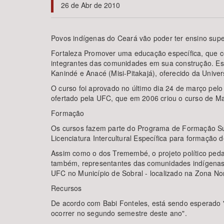
26 de Abr de 2010
Povos indígenas do Ceará vão poder ter ensino super
Área de Levantamento
Fortaleza Promover uma educação específica, que c
integrantes das comunidades em sua construção. Este
Kanindé e Anacé (Misi-Pitakajá), oferecido da Unive
O curso foi aprovado no último dia 24 de março pel
ofertado pela UFC, que em 2006 criou o curso de Ma
Formação
Os cursos fazem parte do Programa de Formação Sup
Licenciatura Intercultural Específica para formação
Assim como o dos Tremembé, o projeto político pedag
também, representantes das comunidades indígenas.
UFC no Município de Sobral - localizado na Zona Nor
Recursos
De acordo com Babi Fonteles, está sendo esperado "
ocorrer no segundo semestre deste ano".