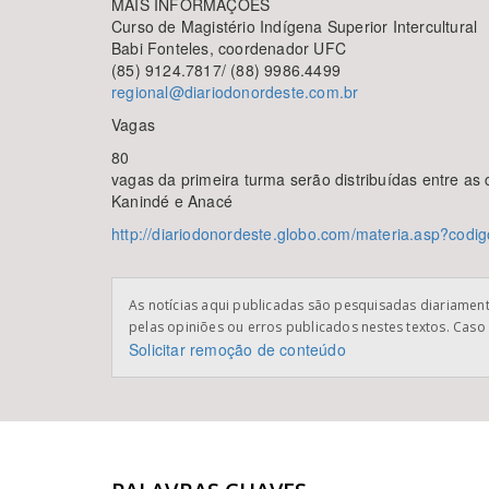
MAIS INFORMAÇÕES
Curso de Magistério Indígena Superior Intercultural
Babi Fonteles, coordenador UFC
(85) 9124.7817/ (88) 9986.4499
regional@diariodonordeste.com.br
Vagas
80
vagas da primeira turma serão distribuídas entre a
Kanindé e Anacé
http://diariodonordeste.globo.com/materia.asp?cod
As notícias aqui publicadas são pesquisadas diariamente
pelas opiniões ou erros publicados nestes textos. Caso 
Solicitar remoção de conteúdo