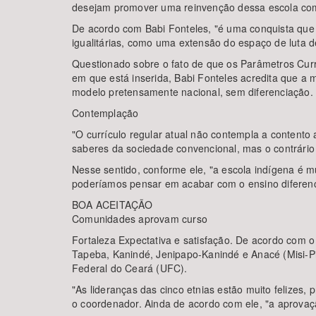
desejam promover uma reinvenção dessa escola como 
De acordo com Babi Fonteles, "é uma conquista que 
igualitárias, como uma extensão do espaço de luta 
Questionado sobre o fato de que os Parâmetros Cur
em que está inserida, Babi Fonteles acredita que a
modelo pretensamente nacional, sem diferenciação.
Contemplação
"O currículo regular atual não contempla a contento 
saberes da sociedade convencional, mas o contrári
Nesse sentido, conforme ele, "a escola indígena é mu
poderíamos pensar em acabar com o ensino diferenc
BOA ACEITAÇÃO
Comunidades aprovam curso
Fortaleza Expectativa e satisfação. De acordo com o 
Tapeba, Kanindé, Jenipapo-Kanindé e Anacé (Misi-Pi
Federal do Ceará (UFC).
"As lideranças das cinco etnias estão muito felizes, 
o coordenador. Ainda de acordo com ele, "a aprovaçã