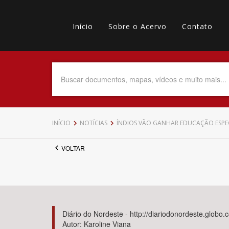
Pular
Main
para
o
Início
Sobre o Acervo
Contato
navigation
Menu
conteúdo
principal
secundário
Data do Documento
Até
INÍCIO
NOTÍCIAS
ÍNDIOS VÃO GANHAR EDUCAÇÃO ESPEC
VOLTAR
Povo Indígena
Diário do Nordeste - http://diariodonordeste.globo.
Autor: Karoline Viana
Tema