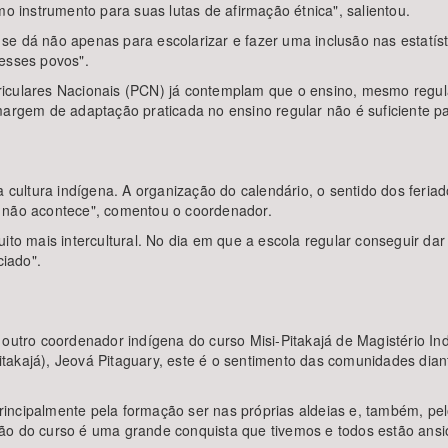
instrumento para suas lutas de afirmação étnica", salientou.
se dá não apenas para escolarizar e fazer uma inclusão nas estatíst
desses povos".
riculares Nacionais (PCN) já contemplam que o ensino, mesmo regul
 margem de adaptação praticada no ensino regular não é suficiente 
a cultura indígena. A organização do calendário, o sentido dos feri
o não acontece", comentou o coordenador.
ito mais intercultural. No dia em que a escola regular conseguir dar
iado".
outro coordenador indígena do curso Misi-Pitakajá de Magistério Ind
takajá), Jeová Pitaguary, este é o sentimento das comunidades dia
principalmente pela formação ser nas próprias aldeias e, também, pelo
o do curso é uma grande conquista que tivemos e todos estão ansios