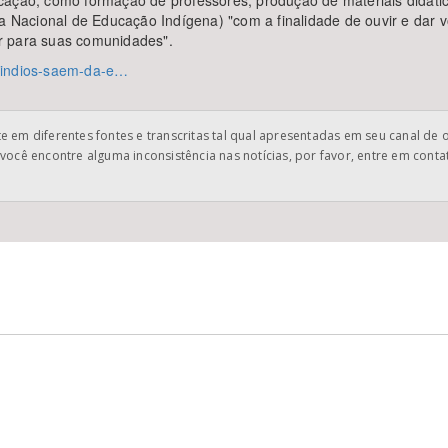
ação, como formação de professores, produção de materiais didático
ia Nacional de Educação Indígena) "com a finalidade de ouvir e dar
r para suas comunidades".
as/indios-saem-da-e…
 em diferentes fontes e transcritas tal qual apresentadas em seu canal de 
você encontre alguma inconsistência nas notícias, por favor, entre em cont