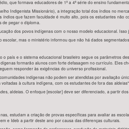
édio, que formava educadores de 1ª a 4ª série do ensino fundamenta
elho Indigenista Missionário), a integração total dos índios no merc
 os índios que fazem faculdade é muito alto, pois os estudantes não
s de pegar o diploma.
educação dos povos indígenas com o nosso modelo educacional. Isso 
 escolar, mas o ministério informou que não há dados segmentados 
o o país e o sistema educacional brasileiro segue os parâmetros de
 indígenas formarão alunos com forte defasagem no currículo. Eles
guem responder às exigências do universo profissional.
 comunidades indígenas não podem ser atendidas por avaliação úni
oltadas à cultura indígena, com os estudantes de fora das aldeias"
des, aldeias. O enfoque [escolar] deve ser diferenciado, a partir d
s, estudam a criação de provas específicas para avaliar as escola
 e Ideb a partir deste ano por causa das diferenças culturais.