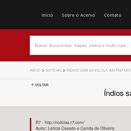
Pular
Main
para
o
Início
Sobre o Acervo
Contato
navigation
Menu
conteúdo
principal
secundário
Data do Documento
Até
INÍCIO
NOTÍCIAS
ÍNDIOS SAEM DA ESCOLA SEM PREPARO
VOLTAR
Índios 
Povo Indígena
R7 - http://noticias.r7.com/
Autor: Letícia Casado e Camila de Oliveira
Tema