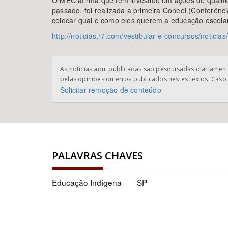
O MEC afirma que tem investido em ações de qualific
passado, foi realizada a primeira Coneei (Conferênc
colocar qual e como eles querem a educação escola
http://noticias.r7.com/vestibular-e-concursos/notici
As notícias aqui publicadas são pesquisadas diariamente
pelas opiniões ou erros publicados nestes textos. Caso 
Solicitar remoção de conteúdo
PALAVRAS CHAVES
Educação Indígena
SP