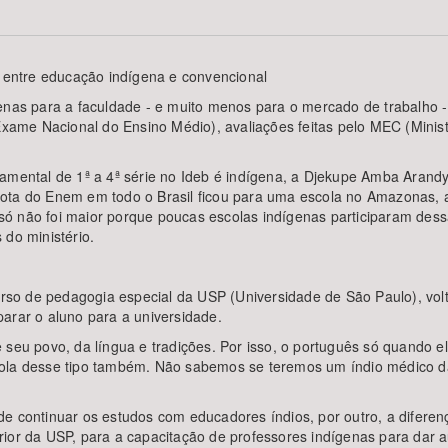
entre educação indígena e convencional
Área Protegida
enas para a faculdade - e muito menos para o mercado de trabalho -
me Nacional do Ensino Médio), avaliações feitas pelo MEC (Ministé
amental de 1ª a 4ª série no Ideb é indígena, a Djekupe Amba Arandy, 
nota do Enem em todo o Brasil ficou para uma escola no Amazonas, 
ó não foi maior porque poucas escolas indígenas participaram dessa
 do ministério.
o de pedagogia especial da USP (Universidade de São Paulo), volt
arar o aluno para a universidade.
 seu povo, da língua e tradições. Por isso, o português só quando el
cola desse tipo também. Não sabemos se teremos um índio médico d
e continuar os estudos com educadores índios, por outro, a diferen
or da USP, para a capacitação de professores indígenas para dar aul