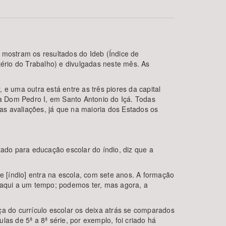
 mostram os resultados do Ideb (Índice de
rio do Trabalho) e divulgadas neste mês. As
e uma outra está entre as três piores da capital
a Dom Pedro I, em Santo Antonio do Içá. Todas
s avaliações, já que na maioria dos Estados os
BUSCAR
ado para educação escolar do índio, diz que a
e [índio] entra na escola, com sete anos. A formação
aqui a um tempo; podemos ter, mas agora, a
ça do currículo escolar os deixa atrás se comparados
as de 5ª a 8ª série, por exemplo, foi criado há