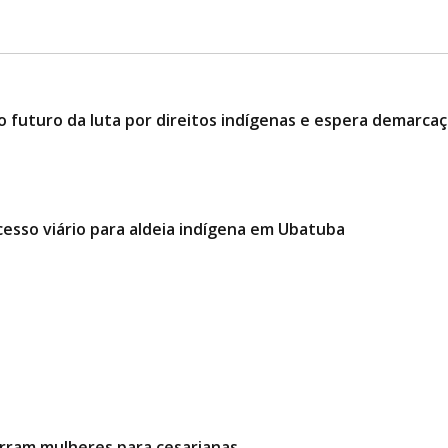
o futuro da luta por direitos indígenas e espera demarcaç
cesso viário para aldeia indígena em Ubatuba
urram mulheres para cesarianas