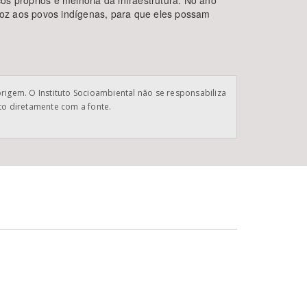
s próprios e melhoria da infraestrutura. No ano
 voz aos povos indígenas, para que eles possam
origem. O Instituto Socioambiental não se responsabiliza
ato diretamente com a fonte.