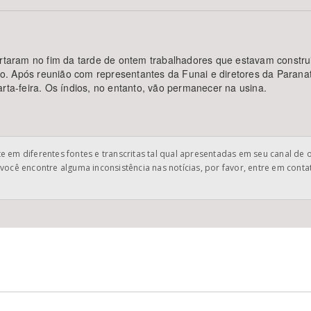
ertaram no fim da tarde de ontem trabalhadores que estavam constru
Área Protegida
. Após reunião com representantes da Funai e diretores da Paranat
rta-feira. Os índios, no entanto, vão permanecer na usina.
 em diferentes fontes e transcritas tal qual apresentadas em seu canal de 
você encontre alguma inconsistência nas notícias, por favor, entre em cont