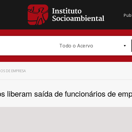
Pub
Todo o Acervo
IOS DE EMPRESA
os liberam saída de funcionários de em
Bioma / Bacia
Subtema