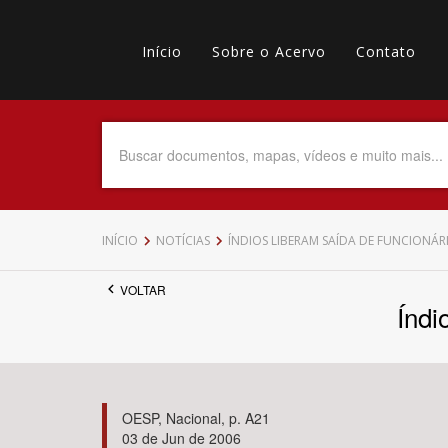
Pular
Main
para
o
Início
Sobre o Acervo
Contato
navigation
Menu
conteúdo
principal
secundário
Data do Documento
Até
INÍCIO
NOTÍCIAS
ÍNDIOS LIBERAM SAÍDA DE FUNCIONÁR
VOLTAR
Índi
Povo Indígena
OESP, Nacional, p. A21
03 de Jun de 2006
Tema