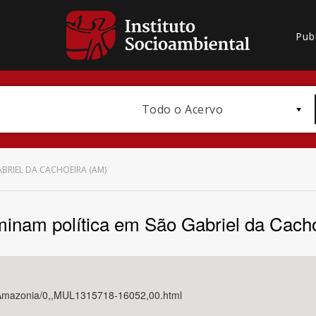
Pub
Todo o Acervo
BRIEL DA CACHOEIRA (AM)
minam política em São Gabriel da Cach
Bioma / Bacia
/Amazonia/0,,MUL1315718-16052,00.html
Subtema