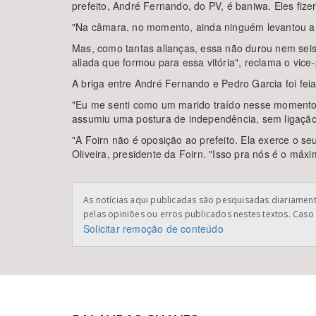
prefeito, André Fernando, do PV, é baniwa. Eles fize
"Na câmara, no momento, ainda ninguém levantou a v
Mas, como tantas alianças, essa não durou nem sei
aliada que formou para essa vitória", reclama o vice
A briga entre André Fernando e Pedro Garcia foi feia
"Eu me senti como um marido traído nesse momento, n
assumiu uma postura de independência, sem ligaçã
"A Foirn não é oposição ao prefeito. Ela exerce o se
Oliveira, presidente da Foirn. "Isso pra nós é o máx
As notícias aqui publicadas são pesquisadas diariamente
pelas opiniões ou erros publicados nestes textos. Caso 
Solicitar remoção de conteúdo