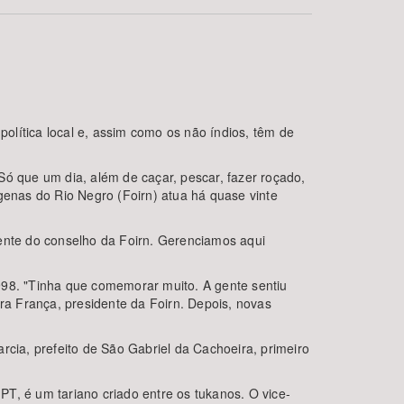
olítica local e, assim como os não índios, têm de
 Só que um dia, além de caçar, pescar, fazer roçado,
genas do Rio Negro (Foirn) atua há quase vinte
BUSCAR
dente do conselho da Foirn. Gerenciamos aqui
998. "Tinha que comemorar muito. A gente sentiu
ira França, presidente da Foirn. Depois, novas
rcia, prefeito de São Gabriel da Cachoeira, primeiro
 PT, é um tariano criado entre os tukanos. O vice-