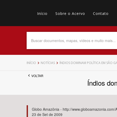
Pular
Main
para
o
Início
Sobre o Acervo
Contato
navigation
Menu
conteúdo
principal
secundário
Data do Documento
Até
INÍCIO
NOTÍCIAS
ÍNDIOS DOMINAM POLÍTICA EM SÃO GA
VOLTAR
Índios do
Povo Indígena
Globo Amazônia - http://www.globoamazonia.com
23 de Set de 2009
Tema