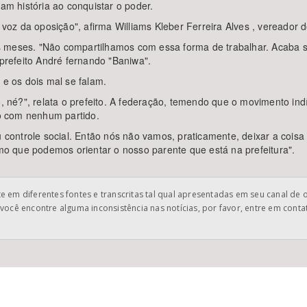
ram história ao conquistar o poder.
oz da oposição", afirma Williams Kleber Ferreira Alves , vereador 
s meses. "Não compartilhamos com essa forma de trabalhar. Acaba s
-prefeito André fernando "Baniwa".
 e os dois mal se falam.
é?", relata o prefeito. A federação, temendo que o movimento indíg
o com nenhum partido.
u controle social. Então nós não vamos, praticamente, deixar a coisa
imo que podemos orientar o nosso parente que está na prefeitura".
 em diferentes fontes e transcritas tal qual apresentadas em seu canal de 
você encontre alguma inconsistência nas notícias, por favor, entre em cont