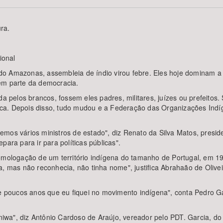
ra.
Área Protegida
ional
o Amazonas, assembleia de índio virou febre. Eles hoje dominam a p
em parte da democracia.
da pelos brancos, fossem eles padres, militares, juízes ou prefeitos.
ítica. Depois disso, tudo mudou e a Federação das Organizações Indí
emos vários ministros de estado", diz Renato da Silva Matos, presi
para para ir para políticas públicas".
homologação de um território indígena do tamanho de Portugal, em 1
a, mas não reconhecia, não tinha nome", justifica Abrahaão de Olive
 e poucos anos que eu fiquei no movimento indígena", conta Pedro Ga
aniwa", diz Antônio Cardoso de Araújo, vereador pelo PDT. Garcia, do