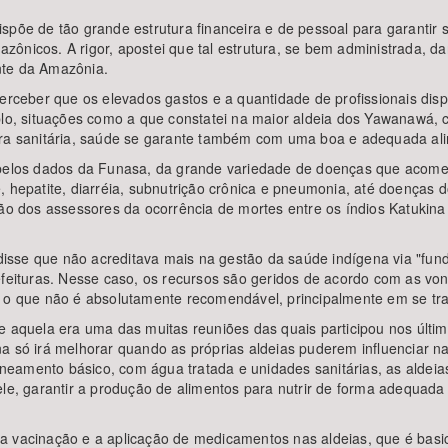
ispõe de tão grande estrutura financeira e de pessoal para garanti
ônicos. A rigor, apostei que tal estrutura, se bem administrada, d
nte da Amazônia.
perceber que os elevados gastos e a quantidade de profissionais dis
mplo, situações como a que constatei na maior aldeia dos Yawanawá,
tura sanitária, saúde se garante também com uma boa e adequada al
 pelos dados da Funasa, da grande variedade de doenças que acome
, hepatite, diarréia, subnutrição crônica e pneumonia, até doenças 
ção dos assessores da ocorrência de mortes entre os índios Katukina
.
o disse que não acreditava mais na gestão da saúde indígena via "fu
efeituras. Nesse caso, os recursos são geridos de acordo com as vo
, o que não é absolutamente recomendável, principalmente em se tr
e aquela era uma das muitas reuniões das quais participou nos últi
na só irá melhorar quando as próprias aldeias puderem influenciar
neamento básico, com água tratada e unidades sanitárias, as alde
ele, garantir a produção de alimentos para nutrir de forma adequad
a vacinação e a aplicação de medicamentos nas aldeias, que é basi