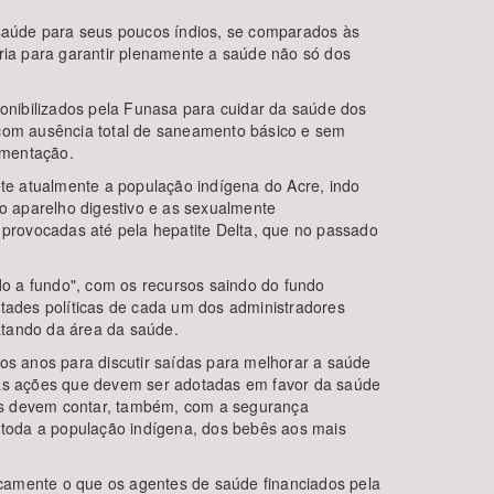
r saúde para seus poucos índios, se comparados às
aria para garantir plenamente a saúde não só dos
ponibilizados pela Funasa para cuidar da saúde dos
 com ausência total de saneamento básico e sem
imentação.
te atualmente a população indígena do Acre, indo
do aparelho digestivo e as sexualmente
 provocadas até pela hepatite Delta, que no passado
ndo a fundo", com os recursos saindo do fundo
ntades políticas de cada um dos administradores
atando da área da saúde.
mos anos para discutir saídas para melhorar a saúde
 nas ações que devem ser adotadas em favor da saúde
ias devem contar, também, com a segurança
a toda a população indígena, dos bebês aos mais
camente o que os agentes de saúde financiados pela