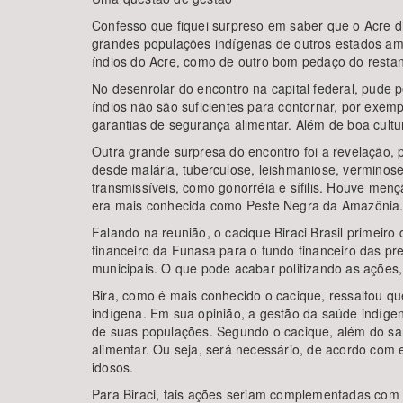
Confesso que fiquei surpreso em saber que o Acre d
grandes populações indígenas de outros estados amaz
índios do Acre, como de outro bom pedaço do resta
No desenrolar do encontro na capital federal, pude 
índios não são suficientes para contornar, por exe
garantias de segurança alimentar. Além de boa cul
Outra grande surpresa do encontro foi a revelação,
desde malária, tuberculose, leishmaniose, verminose
transmissíveis, como gonorréia e sífilis. Houve men
era mais conhecida como Peste Negra da Amazônia
Falando na reunião, o cacique Biraci Brasil primeir
financeiro da Funasa para o fundo financeiro das pr
municipais. O que pode acabar politizando as ações
Bira, como é mais conhecido o cacique, ressaltou qu
indígena. Em sua opinião, a gestão da saúde indíge
de suas populações. Segundo o cacique, além do sa
alimentar. Ou seja, será necessário, de acordo com 
idosos.
Para Biraci, tais ações seriam complementadas com 