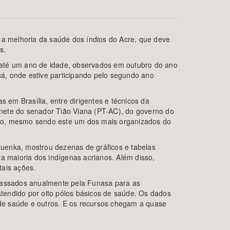
 a melhoria da saúde dos índios do Acre, que deve
s.
de até um ano de idade, observados em outubro do ano
á, onde estive participando pelo segundo ano
 em Brasília, entre dirigentes e técnicos da
inete do senador Tião Viana (PT-AC), do governo do
BUSCAR
 povo, mesmo sendo este um dos mais organizados do
uenka, mostrou dezenas de gráficos e tabelas
 maioria dos indígenas acrianos. Além disso,
tais ações.
epassados anualmente pela Funasa para as
atendido por oito pólos básicos de saúde. Os dados
de saúde e outros. E os recursos chegam a quase