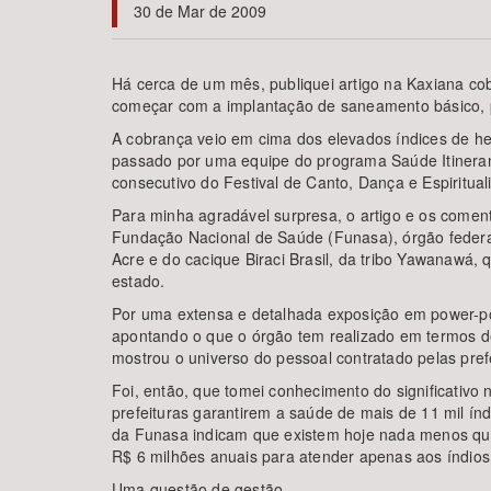
30 de Mar de 2009
Há cerca de um mês, publiquei artigo na Kaxiana cob
começar com a implantação de saneamento básico, p
Área de Levantamento
A cobrança veio em cima dos elevados índices de hep
passado por uma equipe do programa Saúde Itinerant
consecutivo do Festival de Canto, Dança e Espiritua
Para minha agradável surpresa, o artigo e os comentá
Fundação Nacional de Saúde (Funasa), órgão federal
Acre e do cacique Biraci Brasil, da tribo Yawanawá
estado.
Por uma extensa e detalhada exposição em power-poi
apontando o que o órgão tem realizado em termos d
mostrou o universo do pessoal contratado pelas pre
Foi, então, que tomei conhecimento do significativ
prefeituras garantirem a saúde de mais de 11 mil ín
da Funasa indicam que existem hoje nada menos que
R$ 6 milhões anuais para atender apenas aos índios
Uma questão de gestão