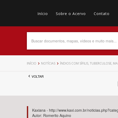
Pular
Main
para
o
Início
Sobre o Acervo
Contato
navigation
Menu
conteúdo
principal
secundário
Data do Documento
Até
INÍCIO
NOTÍCIAS
ÍNDIOS COM SÍFILIS, TUBERCULOSE, MAL
VOLTAR
Povo Indígena
Kaxiana - http://www.kaxi.com.br/noticias.php?cate
Autor: Romerito Aquino
Tema