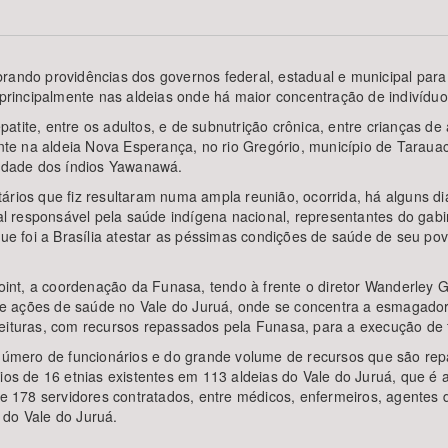
rando providências dos governos federal, estadual e municipal para
rincipalmente nas aldeias onde há maior concentração de indivíduo
Área Protegida
atite, entre os adultos, e de subnutrição crônica, entre crianças 
e na aldeia Nova Esperança, no rio Gregório, município de Tarauac
lidade dos índios Yawanawá.
rios que fiz resultaram numa ampla reunião, ocorrida, há alguns dias
 responsável pela saúde indígena nacional, representantes do gab
, que foi a Brasília atestar as péssimas condições de saúde de seu
nt, a coordenação da Funasa, tendo à frente o diretor Wanderley G
e ações de saúde no Vale do Juruá, onde se concentra a esmagadora
feituras, com recursos repassados pela Funasa, para a execução de 
o número de funcionários e do grande volume de recursos que são r
dios de 16 etnias existentes em 113 aldeias do Vale do Juruá, que é 
 178 servidores contratados, entre médicos, enfermeiros, agentes 
 do Vale do Juruá.