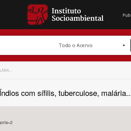
Pub
Todo o Acervo
ÁRIA...
Índios com sífilis, tuberculose, malária..
Bioma / Bacia
goria=2
Subtema