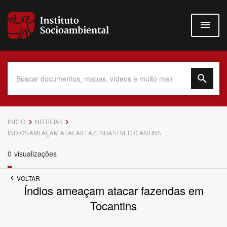
Pular
para
o
conteúdo
principal
Data do Documento
INÍCIO
NOTÍCIAS
ÍNDIOS AMEAÇAM ATACAR FAZENDAS EM TOCANTINS
0
visualizações
Até
VOLTAR
Índios ameaçam atacar fazendas em
Tocantins
Povo Indígena