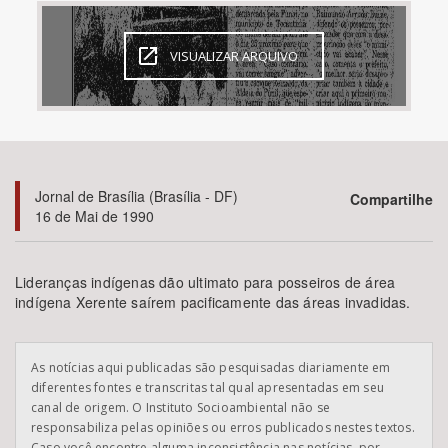
Bioma / Bacia
VISUALIZAR ARQUIVO
Tema
Subtema
Jornal de Brasília (Brasília - DF)
Compartilhe
Área de Levantamento
16 de Mai de 1990
Área Protegida
Lideranças indígenas dão ultimato para posseiros de área
indígena Xerente saírem pacificamente das áreas invadidas.
BUSCAR
As notícias aqui publicadas são pesquisadas diariamente em
diferentes fontes e transcritas tal qual apresentadas em seu
canal de origem. O Instituto Socioambiental não se
responsabiliza pelas opiniões ou erros publicados nestes textos.
Caso você encontre alguma inconsistência nas notícias, por