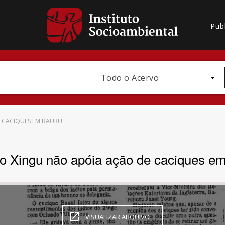
Pub
Todo o Acervo
E CACIQUES EM BAURU
do Xingu não apóia ação de caciques e
Bioma / Bacia
VISUALIZAR ARQUIVO
Subtema