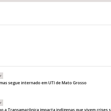
br
 mas segue internado em UTI de Mato Grosso
br
o a Transamazônica impacta indígenas que vivem crises s