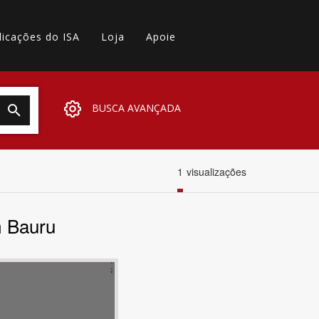
licações do ISA
Loja
Apoie
BUSCA AVANÇADA
1
visualizações
m Bauru