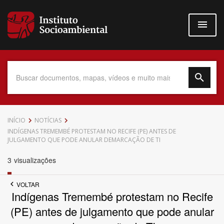
Pular
para
o
conteúdo
principal
Data do Documento
INÍCIO
NOTÍCIAS
INDÍGENAS TREMEMBÉ PROTESTAM NO RECIFE (PE) ANTES DE
JULGAMENTO QUE PODE ANULAR DEMARCAÇÃO DE TI
3
visualizações
Até
VOLTAR
Indígenas Tremembé protestam no Recife
(PE) antes de julgamento que pode anular
Povo Indígena