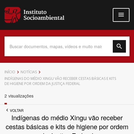
Pular
para
o
conteúdo
principal
Data do Documento
INÍCIO
NOTÍCIAS
INDÍGENAS DO MÉDIO XINGU VÃO RECEBER CESTAS BÁSICAS E KITS
DE HIGIENE POR ORDEM DA JUSTIÇA FEDERAL
2
visualizações
Até
VOLTAR
Indígenas do médio Xingu vão receber
cestas básicas e kits de higiene por ordem
Povo Indígena