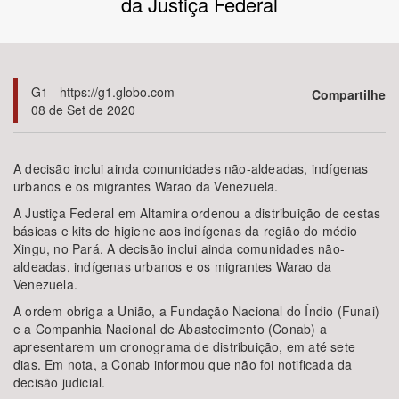
da Justiça Federal
Bioma / Bacia
Tema
G1 - https://g1.globo.com
Compartilhe
08 de Set de 2020
Subtema
A decisão inclui ainda comunidades não-aldeadas, indígenas
Área de Levantamento
urbanos e os migrantes Warao da Venezuela.
A Justiça Federal em Altamira ordenou a distribuição de cestas
Área Protegida
básicas e kits de higiene aos indígenas da região do médio
Xingu, no Pará. A decisão inclui ainda comunidades não-
aldeadas, indígenas urbanos e os migrantes Warao da
Venezuela.
BUSCAR
A ordem obriga a União, a Fundação Nacional do Índio (Funai)
e a Companhia Nacional de Abastecimento (Conab) a
apresentarem um cronograma de distribuição, em até sete
dias. Em nota, a Conab informou que não foi notificada da
decisão judicial.