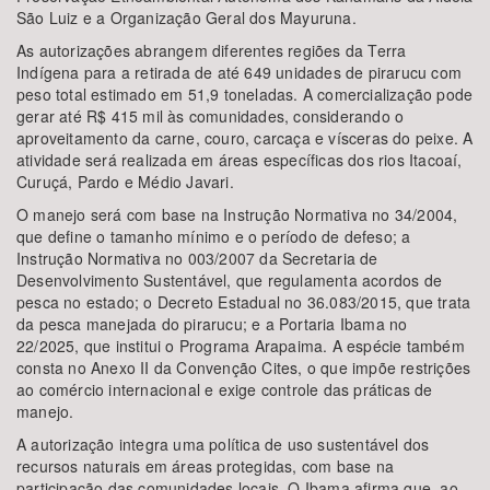
São Luiz e a Organização Geral dos Mayuruna.
As autorizações abrangem diferentes regiões da Terra
Indígena para a retirada de até 649 unidades de pirarucu com
peso total estimado em 51,9 toneladas. A comercialização pode
gerar até R$ 415 mil às comunidades, considerando o
aproveitamento da carne, couro, carcaça e vísceras do peixe. A
atividade será realizada em áreas específicas dos rios Itacoaí,
Curuçá, Pardo e Médio Javari.
O manejo será com base na Instrução Normativa no 34/2004,
que define o tamanho mínimo e o período de defeso; a
Instrução Normativa no 003/2007 da Secretaria de
Desenvolvimento Sustentável, que regulamenta acordos de
pesca no estado; o Decreto Estadual no 36.083/2015, que trata
da pesca manejada do pirarucu; e a Portaria Ibama no
22/2025, que institui o Programa Arapaima. A espécie também
consta no Anexo II da Convenção Cites, o que impõe restrições
ao comércio internacional e exige controle das práticas de
manejo.
A autorização integra uma política de uso sustentável dos
recursos naturais em áreas protegidas, com base na
participação das comunidades locais. O Ibama afirma que, ao