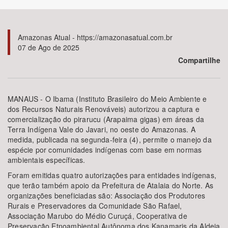
Bioma / Bacia
Amazonas Atual - https://amazonasatual.com.br
07 de Ago de 2025
Tema
Compartilhe
Subtema
MANAUS - O Ibama (Instituto Brasileiro do Meio Ambiente e
Área de Levantamento
dos Recursos Naturais Renováveis) autorizou a captura e
comercialização do pirarucu (Arapaima gigas) em áreas da
Terra Indígena Vale do Javari, no oeste do Amazonas. A
Área Protegida
medida, publicada na segunda-feira (4), permite o manejo da
espécie por comunidades indígenas com base em normas
ambientais específicas.
BUSCAR
Foram emitidas quatro autorizações para entidades indígenas,
que terão também apoio da Prefeitura de Atalaia do Norte. As
organizações beneficiadas são: Associação dos Produtores
Rurais e Preservadores da Comunidade São Rafael,
Associação Marubo do Médio Curuçá, Cooperativa de
Preservação Etnoambiental Autônoma dos Kanamaris da Aldeia