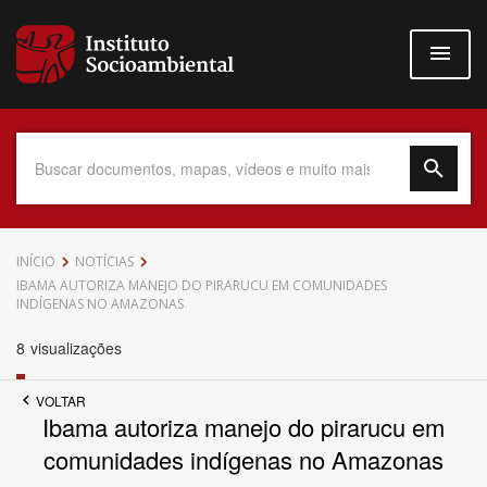
Pular
para
o
conteúdo
principal
Data do Documento
INÍCIO
NOTÍCIAS
IBAMA AUTORIZA MANEJO DO PIRARUCU EM COMUNIDADES
INDÍGENAS NO AMAZONAS
8
visualizações
Até
VOLTAR
Ibama autoriza manejo do pirarucu em
comunidades indígenas no Amazonas
Povo Indígena