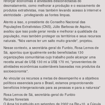
reforçar economias e atividades desconectadas do
desmatamento, como melhorar a produção e o escoamento de
produtos extrativistas, mas também levando acesso à internet e
eletricidade - privilegiando as fontes limpas.
Atento a isso, o presidente do Conselho Nacional das
Populações Extrativistas (CNS), Júlio Barbosa de Aquino,
avaliou que isso pode gerar renda e melhorar a qualidade da
população, mas também proteger os territórios e seus recursos
naturais. "Nós vamos ter um salto muito grande", projetou.
Nesse contexto, a secretária-geral do Funbio, Rosa Lemos de
Sá, apontou que igualmente serão beneficiadas 130
organizações comunitárias cujo trabalho pode alcançar uma
receita anual de US$ 130 mi a US$ 170 mi, "provenientes de
atividades econômicas sustentáveis baseadas nos produtos da
socioeconomia".
Ao vincular os recursos a metas de desempenho e a objetivos
políticos essenciais para o Brasil, estamos proporcionando
benefícios intergeracionais para as pessoas e para a natureza"
Rosa Lemos de Sá, secretária-geral do Funbio
Raízes florestais
O Arpa foi instituído em setembro de 2002 na Rio+10, a Cúpula