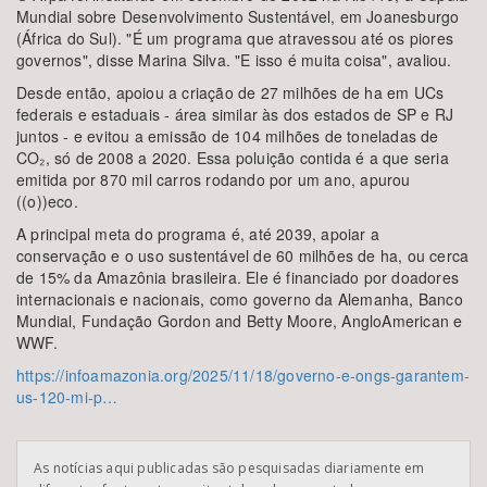
Mundial sobre Desenvolvimento Sustentável, em Joanesburgo
(África do Sul). "É um programa que atravessou até os piores
governos", disse Marina Silva. "E isso é muita coisa", avaliou.
Desde então, apoiou a criação de 27 milhões de ha em UCs
federais e estaduais - área similar às dos estados de SP e RJ
juntos - e evitou a emissão de 104 milhões de toneladas de
CO₂, só de 2008 a 2020. Essa poluição contida é a que seria
emitida por 870 mil carros rodando por um ano, apurou
((o))eco.
A principal meta do programa é, até 2039, apoiar a
conservação e o uso sustentável de 60 milhões de ha, ou cerca
de 15% da Amazônia brasileira. Ele é financiado por doadores
internacionais e nacionais, como governo da Alemanha, Banco
Mundial, Fundação Gordon and Betty Moore, AngloAmerican e
WWF.
https://infoamazonia.org/2025/11/18/governo-e-ongs-garantem-
us-120-mi-p…
As notícias aqui publicadas são pesquisadas diariamente em