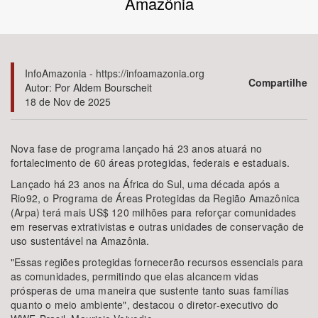
Amazônia
Bioma / Bacia
Tema
InfoAmazonia - https://infoamazonia.org
Compartilhe
Autor: Por Aldem Bourscheit
18 de Nov de 2025
Subtema
Área de Levantamento
Nova fase de programa lançado há 23 anos atuará no
fortalecimento de 60 áreas protegidas, federais e estaduais.
Área Protegida
Lançado há 23 anos na África do Sul, uma década após a
Rio92, o Programa de Áreas Protegidas da Região Amazônica
(Arpa) terá mais US$ 120 milhões para reforçar comunidades
em reservas extrativistas e outras unidades de conservação de
BUSCAR
uso sustentável na Amazônia.
"Essas regiões protegidas fornecerão recursos essenciais para
as comunidades, permitindo que elas alcancem vidas
prósperas de uma maneira que sustente tanto suas famílias
quanto o meio ambiente", destacou o diretor-executivo do