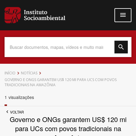
Pular
para
o
conteúdo
principal
Data do Documento
INÍCIO
NOTÍCIAS
GOVERNO E ONGS GARANTEM US$ 120 MI PARA UCS COM POVOS
TRADICIONAIS NA AMAZÔNIA
1
visualizações
Até
VOLTAR
Governo e ONGs garantem US$ 120 mi
para UCs com povos tradicionais na
Povo Indígena