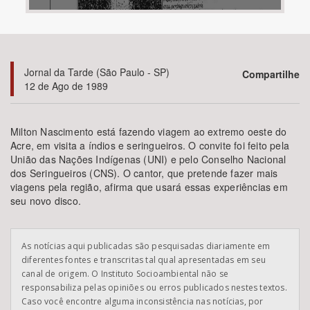
Bioma / Bacia
Tema
Jornal da Tarde (São Paulo - SP)
Compartilhe
12 de Ago de 1989
Subtema
Milton Nascimento está fazendo viagem ao extremo oeste do
Área de Levantamento
Acre, em visita a índios e seringueiros. O convite foi feito pela
União das Nações Indígenas (UNI) e pelo Conselho Nacional
dos Seringueiros (CNS). O cantor, que pretende fazer mais
Área Protegida
viagens pela região, afirma que usará essas experiências em
seu novo disco.
BUSCAR
As notícias aqui publicadas são pesquisadas diariamente em
diferentes fontes e transcritas tal qual apresentadas em seu
canal de origem. O Instituto Socioambiental não se
responsabiliza pelas opiniões ou erros publicados nestes textos.
Caso você encontre alguma inconsistência nas notícias, por