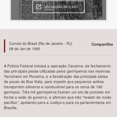
VISUALIZAR ARQUIVO
Bioma / Bacia
Tema
Subtema
Correio do Brasil (Rio de Janeiro - RJ)
Compartilhe
08 de Jan de 1990
Área de Levantamento
A Polícia Federal iniciará a operação Canaime, de fechamento
Área Protegida
das principais pistas utilizadas pelos garimpeiros nas reservas
Yanomami em Roraima, e a fiscalização das principais pistas
de pouso de Boa Vista, para impedir que pequenos aviões
BUSCAR
transportem alimento e combustível para os cerca de 180
garimpos. Três mil garimpeiros fizeram um ato de protesto em
frente a sede do governo, e afirmam que irão "resistir de modo
pacífico", apelando para a Justiça e para os parlamentares em
Brasília.