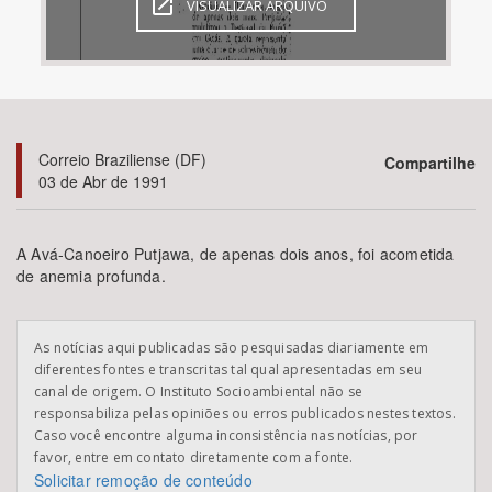
VISUALIZAR ARQUIVO
Bioma / Bacia
Tema
Correio Braziliense (DF)
Compartilhe
Subtema
03 de Abr de 1991
Área de Levantamento
A Avá-Canoeiro Putjawa, de apenas dois anos, foi acometida
de anemia profunda.
Área Protegida
As notícias aqui publicadas são pesquisadas diariamente em
BUSCAR
diferentes fontes e transcritas tal qual apresentadas em seu
canal de origem. O Instituto Socioambiental não se
responsabiliza pelas opiniões ou erros publicados nestes textos.
Caso você encontre alguma inconsistência nas notícias, por
favor, entre em contato diretamente com a fonte.
Solicitar remoção de conteúdo